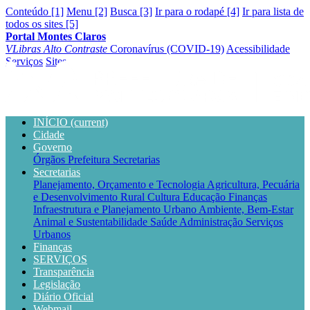
Conteúdo [1]
Menu [2]
Busca [3]
Ir para o rodapé [4]
Ir para lista de
todos os sites [5]
Portal Montes Claros
VLibras
Alto Contraste
Coronavírus (COVID-19)
Acessibilidade
Serviços
Sites
INÍCIO
(current)
Cidade
Governo
Órgãos
Prefeitura
Secretarias
Secretarias
Planejamento, Orçamento e Tecnologia
Agricultura, Pecuária
e Desenvolvimento Rural
Cultura
Educação
Finanças
Infraestrutura e Planejamento Urbano
Ambiente, Bem-Estar
Animal e Sustentabilidade
Saúde
Administração
Serviços
Urbanos
Finanças
SERVIÇOS
Transparência
Legislação
Diário Oficial
Webmail