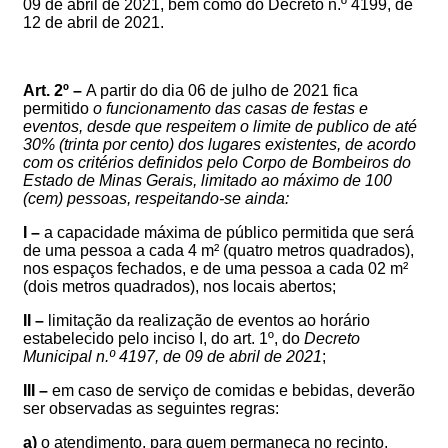
09
de abril de 2021, bem como do Decreto n.º 4199, de
12 de abril de 2021
.
Art. 2º –
A partir do dia 0
6
de julho de 2021
fica
permitid
o
o funcionamento
das casas de festas e
eventos,
desde que
respeitem o limite de publico de
até
3
0% (trinta por cento) dos lugares existentes, de acordo
com os critérios definidos pelo Corpo de Bombeiros do
Estado de Minas Gerais, limitado ao máximo de 100
(cem) pessoas,
respeitando-se ainda:
I –
a capacidade máxima de público permitida que será
de uma pessoa a cada 4 m² (quatro metros quadrados),
nos espaços fechados, e de uma pessoa a cada 02 m²
(dois metros quadrados), nos locais abertos;
II –
limitação da realização d
e
eventos
a
o horário
estabelecido pelo inciso I, do
art. 1º, do
Decreto
Municipal n.º 4197, de
09
de abril de 2021
;
III –
em caso de serviço de comidas e bebidas, deverão
ser observadas as seguintes regras
:
a)
o atendimento, para quem permaneça no recinto,