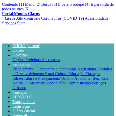
Conteúdo [1]
Menu [2]
Busca [3]
Ir para o rodapé [4]
Ir para lista de
todos os sites [5]
Portal Montes Claros
VLibras
Alto Contraste
Coronavírus (COVID-19)
Acessibilidade
Serviços
Sites
INÍCIO
(current)
Cidade
Governo
Órgãos
Prefeitura
Secretarias
Secretarias
Planejamento, Orçamento e Tecnologia
Agricultura, Pecuária
e Desenvolvimento Rural
Cultura
Educação
Finanças
Infraestrutura e Planejamento Urbano
Ambiente, Bem-Estar
Animal e Sustentabilidade
Saúde
Administração
Serviços
Urbanos
Finanças
SERVIÇOS
Transparência
Legislação
Diário Oficial
Webmail