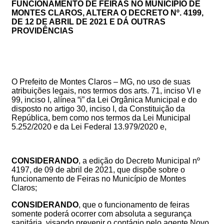
FUNCIONAMENTO DE FEIRAS NO MUNICÍPIO DE
MONTES CLAROS, ALTERA O DECRETO Nº. 4
199
,
DE 12 DE ABRIL DE 2021 E DÁ OUTRAS
PROVIDÊNCIAS
O Prefeito de Montes Claros – MG, no uso de suas
atribuições legais, nos termos dos arts. 71, inciso VI e
99, inciso I, alínea “i” da Lei Orgânica Municipal e do
disposto no artigo 30, inciso I, da Constituição da
República, bem como nos termos da Lei Municipal
5.252/2020 e da Lei Federal 13.979/2020 e,
CONSIDERANDO
, a edição do
Decreto Municipal nº
4197
, de 09 de abril de 2021
, que dispõe sobre o
funcionamento de Feiras no Município de Montes
Claros
;
CONSIDERANDO
,
que
o funcionamento de feiras
somente
poderá
ocorrer
com absoluta a segurança
sanitária,
visando
prevenir o contágio pelo agente Novo