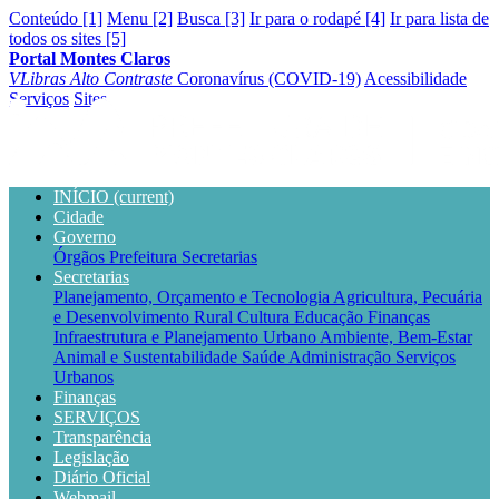
Conteúdo [1]
Menu [2]
Busca [3]
Ir para o rodapé [4]
Ir para lista de
todos os sites [5]
Portal Montes Claros
VLibras
Alto Contraste
Coronavírus (COVID-19)
Acessibilidade
Serviços
Sites
INÍCIO
(current)
Cidade
Governo
Órgãos
Prefeitura
Secretarias
Secretarias
Planejamento, Orçamento e Tecnologia
Agricultura, Pecuária
e Desenvolvimento Rural
Cultura
Educação
Finanças
Infraestrutura e Planejamento Urbano
Ambiente, Bem-Estar
Animal e Sustentabilidade
Saúde
Administração
Serviços
Urbanos
Finanças
SERVIÇOS
Transparência
Legislação
Diário Oficial
Webmail