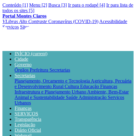
Conteúdo [1]
Menu [2]
Busca [3]
Ir para o rodapé [4]
Ir para lista de
todos os sites [5]
Portal Montes Claros
VLibras
Alto Contraste
Coronavírus (COVID-19)
Acessibilidade
Serviços
Sites
INÍCIO
(current)
Cidade
Governo
Órgãos
Prefeitura
Secretarias
Secretarias
Planejamento, Orçamento e Tecnologia
Agricultura, Pecuária
e Desenvolvimento Rural
Cultura
Educação
Finanças
Infraestrutura e Planejamento Urbano
Ambiente, Bem-Estar
Animal e Sustentabilidade
Saúde
Administração
Serviços
Urbanos
Finanças
SERVIÇOS
Transparência
Legislação
Diário Oficial
Webmail