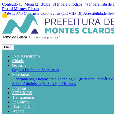
Conteúdo [1]
Menu [2]
Busca [3]
Ir para o rodapé [4]
Ir para lista de 
Portal Montes Claros
VLibras
Alto Contraste
Coronavírus (COVID-19)
Acessibilidade
Ser
Temo de Busca
Menu
INÍCIO
(current)
Cidade
Governo
Órgãos
Prefeitura
Secretarias
Secretarias
Planejamento, Orçamento e Tecnologia
Agricultura, Pecuária 
Saúde
Administração
Serviços Urbanos
Finanças
SERVIÇOS
Transparência
Legislação
Diário Oficial
Webmail