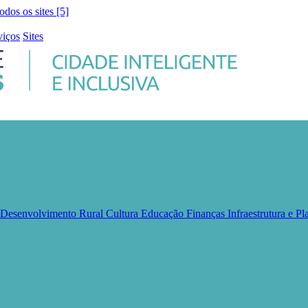
todos os sites [5]
viços
Sites
e Desenvolvimento Rural
Cultura
Educação
Finanças
Infraestrutura e 