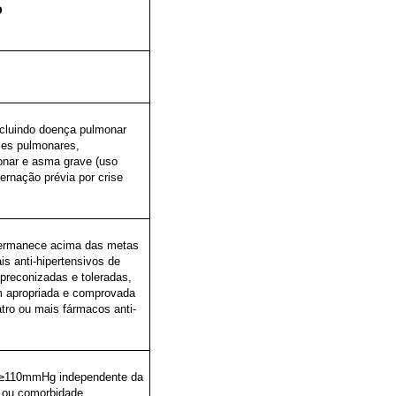
o
cluindo doença pulmonar
oses pulmonares,
onar e asma grave (uso
ternação prévia por crise
permanece acima das metas
s anti-hipertensivos de
preconizadas e toleradas,
m apropriada e comprovada
tro ou mais fármacos anti-
≥110mmHg
independente da
ou
comorbidade