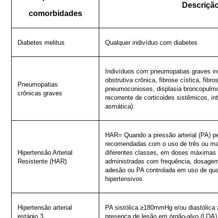
Descriçã
comorbidades
Diabetes
melitus
Qualquer
indivíduo
com
diabetes
Indivíduos com pneumopatias graves in
obstrutiva crônica, fibrose cística, fibr
Pneumopatias
pneumoconioses, displasia broncopulm
crônicas
graves
recorrente de corticoides sistêmicos, in
asmática).
HAR= Quando a pressão arterial (PA) 
recomendadas com o uso de três ou mai
Hipertensão Arterial
diferentes classes, em doses máximas 
Resistente
(HAR)
administradas com frequência, dosage
adesão ou PA controlada em uso de qua
hipertensivos
Hipertensão arterial
PA
sistólica
≥180mmHg
e/ou
diastólica
estágio
3
presença
de lesão
em
órgão-alvo (LOA)