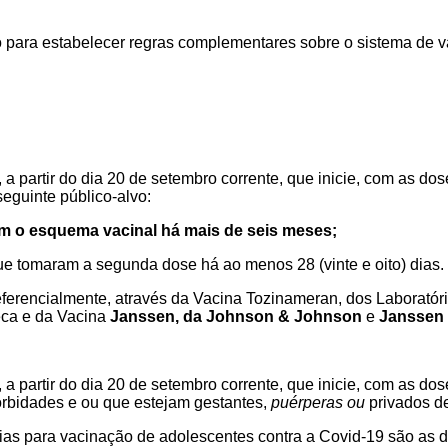
o para estabelecer regras complementares sobre o sistema de v
, a partir do dia 20 de setembro corrente,
que inicie, com as dos
eguinte público-alvo:
am o esquema vacinal há mais de seis meses;
e tomaram a segunda dose há ao menos 28 (vinte e oito) dias.
referencialmente, através da Vacina
Tozinameran, dos Laboratóri
eca e da Vacina
Janssen, da Johnson & Johnson
e
Janssen 
 a partir do dia 20 de setembro corrente, que inicie, com as d
orbidades
e ou que
estejam gestantes
,
puérperas ou
privados de
ias para vacinação de adolescentes contra a Covid-19 são as d