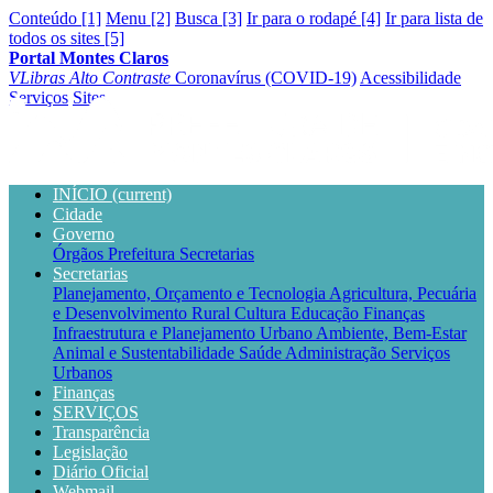
Conteúdo [1]
Menu [2]
Busca [3]
Ir para o rodapé [4]
Ir para lista de
todos os sites [5]
Portal Montes Claros
VLibras
Alto Contraste
Coronavírus (COVID-19)
Acessibilidade
Serviços
Sites
INÍCIO
(current)
Cidade
Governo
Órgãos
Prefeitura
Secretarias
Secretarias
Planejamento, Orçamento e Tecnologia
Agricultura, Pecuária
e Desenvolvimento Rural
Cultura
Educação
Finanças
Infraestrutura e Planejamento Urbano
Ambiente, Bem-Estar
Animal e Sustentabilidade
Saúde
Administração
Serviços
Urbanos
Finanças
SERVIÇOS
Transparência
Legislação
Diário Oficial
Webmail