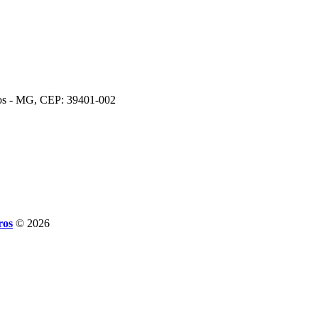
ros - MG, CEP: 39401-002
ros
© 2026