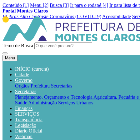
Conteúdo [1]
Menu [2]
Busca [3]
Ir para o rodapé [4]
Ir para lista de 
Portal Montes Claros
VLibras
Alto Contraste
Coronavírus (COVID-19)
Acessibilidade
Ser
Temo de Busca
Menu
INÍCIO
(current)
Cidade
Governo
Órgãos
Prefeitura
Secretarias
Secretarias
Planejamento, Orçamento e Tecnologia
Agricultura, Pecuária 
Saúde
Administração
Serviços Urbanos
Finanças
SERVIÇOS
Transparência
Legislação
Diário Oficial
Webmail