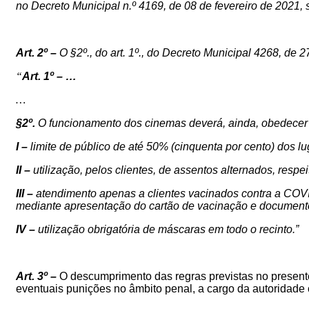
no
Decreto Municipal n.º 4169, de 08 de fevereiro de 2021
Art. 2º –
O §2º., do art. 1º., do Decreto Municipal
42
68
, de 2
“
Art. 1º – …
…
§2º.
O funcionamento dos cinemas deverá, ainda, obedecer à
I –
limite de público de
até
5
0% (cinquenta por cento) dos lu
II –
utilização, pelos clientes, de assentos alternados, res
III –
atendimento apenas a clientes vacinados contra a COVI
mediante apresentação do cartão de vacinação e d
ocumento
IV –
utilização obrigatória de máscaras em todo o recinto.
”
Art. 3º –
O descumprimento das regras previstas no presente
eventuais punições no âmbito penal, a cargo da autoridade