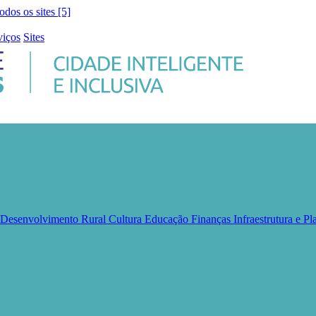
todos os sites [5]
viços
Sites
e Desenvolvimento Rural
Cultura
Educação
Finanças
Infraestrutura e 