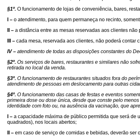
§1º.
O funcionamento de lojas de conveniência, bares, resta
I –
o atendimento, para quem permaneça no recinto, somente
II –
a distância entre as mesas reservadas aos clientes não p
III –
cada mesa, reservada aos clientes, não poderá contar
IV –
atendimento de todas
as disposições constantes do Dec
§2º.
Os serviços de bares, restaurantes e similares não sofr
retirada no local da venda.
§3º.
O funcionamento de restaurantes situados fora do perí
atendimento de pessoas em deslocamento para outras cidad
§4º.
O
funcionamento das casas de festas e eventos
somente
primeira dose ou dose única, desde que conste pelo menos 
identidade com foto ou, na ausência da vacinação, que a
I –
a capacidade máxima de público permitida que será de 
quadrados), nos locais abertos;
II –
em caso de serviço de comidas e bebidas, deverão ser 