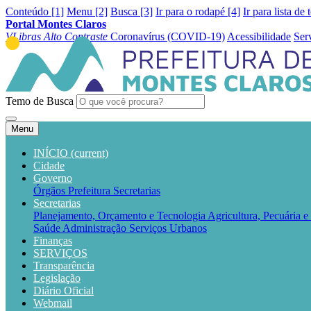
Conteúdo [1]
Menu [2]
Busca [3]
Ir para o rodapé [4]
Ir para lista de 
Portal Montes Claros
VLibras
Alto Contraste
Coronavírus (COVID-19)
Acessibilidade
Ser
Temo de Busca
Menu
INÍCIO
(current)
Cidade
Governo
Órgãos
Prefeitura
Secretarias
Secretarias
Planejamento, Orçamento e Tecnologia
Agricultura, Pecuária 
Saúde
Administração
Serviços Urbanos
Finanças
SERVIÇOS
Transparência
Legislação
Diário Oficial
Webmail