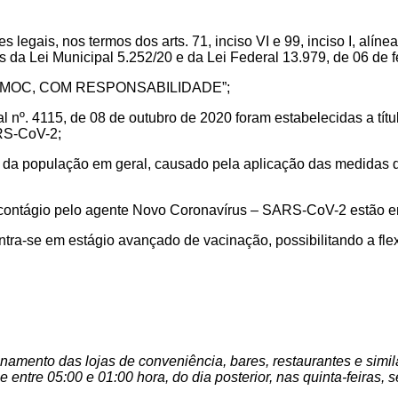
legais, nos termos dos arts. 71, inciso VI e 99, inciso I, alínea
 da Lei Municipal 5.252/20 e da Lei Federal 13.979, de 06 de f
NÇA MOC, COM RESPONSABILIDADE”;
l nº. 4115, de 08 de outubro de 2020 foram estabelecidas a títu
ARS-CoV-2
;
ção da população em geral, causado pela aplicação das medidas 
 contágio
pelo agente Novo Coronavírus – SARS-CoV-2 estão 
ontra-se em
estágio avançado de vacinação, possibilitando a fle
onamento das lojas de conveniência, bares, restaurantes e sim
e entre 05:00 e 01:00 hora, do dia posterior, nas quinta-feiras, 