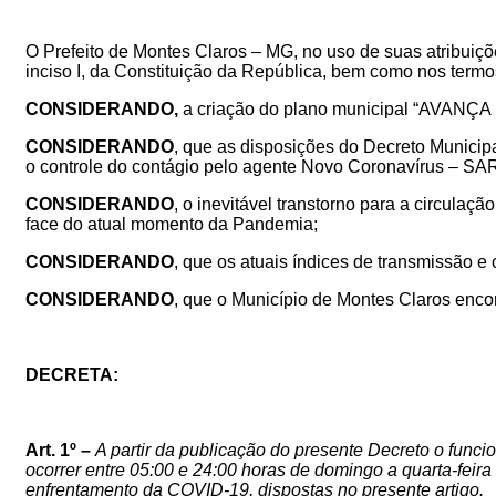
O Prefeito de Montes Claros – MG, no uso de suas atribuições 
inciso I, da Constituição da República, bem como nos termos
CONSIDERANDO,
a criação do plano municipal “AVA
CONSIDERANDO
,
que as disposições do
Decreto Municipa
o
controle do contágio pelo agente Novo Coronavírus – S
CONSIDERANDO
, o inevitável transtorno para a circula
face do atual momento da Pandemia;
CONSIDERANDO
,
que os atuais índices de transmissão e
CONSIDERANDO
, que o Município de Montes Claros enc
DECRETA:
Art. 1º –
A partir da publicação do presente Decreto
o funci
ocorrer entre 05:00 e 24:00 horas de domingo a quarta-feira 
enfrentamento
da COVID-19, dispostas no presente artigo.