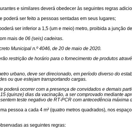
urantes e similares deverá obedecer às seguintes regras adicio
 poderá ser feito a pessoas sentadas em seus lugares;
oderá ser inferior a 1,5 (um e meio) metro, proibida a junção d
 com mais de
06 (seis) cadeiras
.
reto Municipal n.º 4046, de 20 de maio de 2020.
erão restrição de horário para o fornecimento de
produtos
atravé
metro urbano, deve ser direcionado, em período diverso do esta
es ou que estejam transportando cargas.
 poderá ocorrer com a presença de convidados e demais parti
15 (quinze) dias da vacinação, a ser comprovado mediante apr
presentem teste negativo de RT-PCR com antecedência máxima 
uma pessoa a cada 4 m² (quatro metros quadrados), nos espaço
observadas as seguintes regras
: