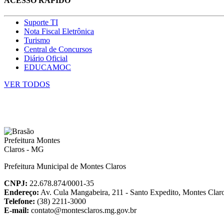
ACESSO RÁPIDO
Suporte TI
Nota Fiscal Eletrônica
Turismo
Central de Concursos
Diário Oficial
EDUCAMOC
VER TODOS
Prefeitura Municipal de Montes Claros
CNPJ:
22.678.874/0001-35
Endereço:
Av. Cula Mangabeira, 211 - Santo Expedito, Montes Cla
Telefone:
(38) 2211-3000
E-mail:
contato@montesclaros.mg.gov.br