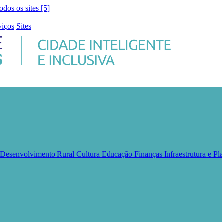
todos os sites [5]
viços
Sites
e Desenvolvimento Rural
Cultura
Educação
Finanças
Infraestrutura e 