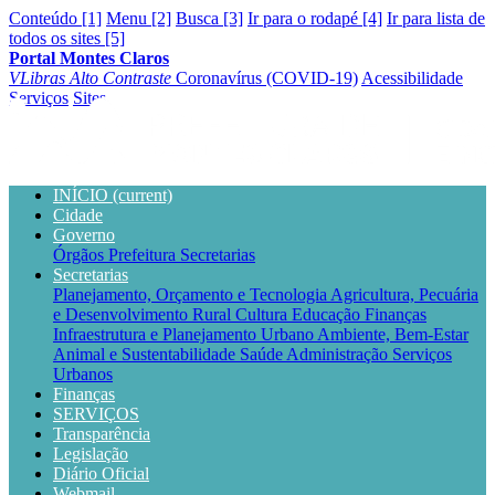
Conteúdo [1]
Menu [2]
Busca [3]
Ir para o rodapé [4]
Ir para lista de
todos os sites [5]
Portal Montes Claros
VLibras
Alto Contraste
Coronavírus (COVID-19)
Acessibilidade
Serviços
Sites
INÍCIO
(current)
Cidade
Governo
Órgãos
Prefeitura
Secretarias
Secretarias
Planejamento, Orçamento e Tecnologia
Agricultura, Pecuária
e Desenvolvimento Rural
Cultura
Educação
Finanças
Infraestrutura e Planejamento Urbano
Ambiente, Bem-Estar
Animal e Sustentabilidade
Saúde
Administração
Serviços
Urbanos
Finanças
SERVIÇOS
Transparência
Legislação
Diário Oficial
Webmail