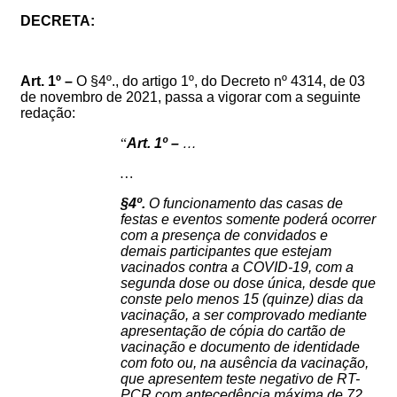
DECRETA:
Art.
1º
–
O §4º., do artigo 1º, do
Decreto nº
4314
, de
03
de novembro de 2021
, passa a vigorar com a seguinte
redação:
“
Art. 1º –
…
…
§4º.
O funcionamento das casas de
festas e eventos somente poderá ocorrer
com a presença de convidados e
demais participantes que estejam
vacinados contra a COVID-19, com a
segunda dose ou dose única, desde que
conste pelo menos 15 (quinze) dias da
vacinação, a ser comprovado mediante
apresentação de cópia do cartão d
e
vacinação e d
ocumento de identidade
com foto ou, na ausência da vacinação,
que apresentem teste negativo de RT-
PCR com antecedência máxima de 72