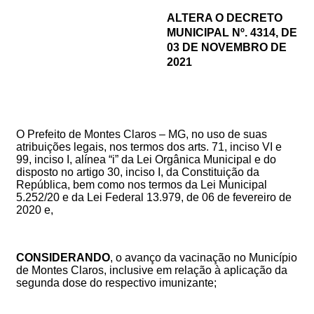
ALTERA O
DECRETO
MUNICIPAL Nº.
4314
, DE
03
DE NOVEMBRO DE
2021
O Prefeito de Montes Claros – MG, no uso de suas
atribuições legais, nos termos dos arts. 71, inciso VI e
99, inciso I, alínea “i” da Lei Orgânica Municipal e do
disposto no artigo 30, inciso I, da Constituição da
República, bem como nos termos da Lei Municipal
5.252/20 e da Lei Federal 13.979, de 06 de fevereiro de
2020
e,
CONSIDERANDO
,
o avanço da vacinação no Município
de Montes Claros, inclusive em relação à aplicação da
segunda dose do
respectivo
imunizante;