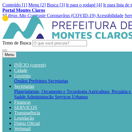
Conteúdo [1]
Menu [2]
Busca [3]
Ir para o rodapé [4]
Ir para lista de 
Portal Montes Claros
VLibras
Alto Contraste
Coronavírus (COVID-19)
Acessibilidade
Ser
Temo de Busca
Menu
INÍCIO
(current)
Cidade
Governo
Órgãos
Prefeitura
Secretarias
Secretarias
Planejamento, Orçamento e Tecnologia
Agricultura, Pecuária 
Saúde
Administração
Serviços Urbanos
Finanças
SERVIÇOS
Transparência
Legislação
Diário Oficial
Webmail