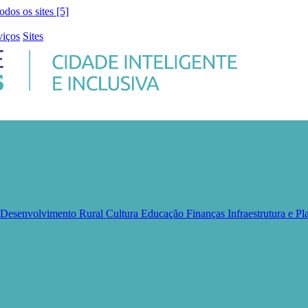
todos os sites [5]
viços
Sites
e Desenvolvimento Rural
Cultura
Educação
Finanças
Infraestrutura e 