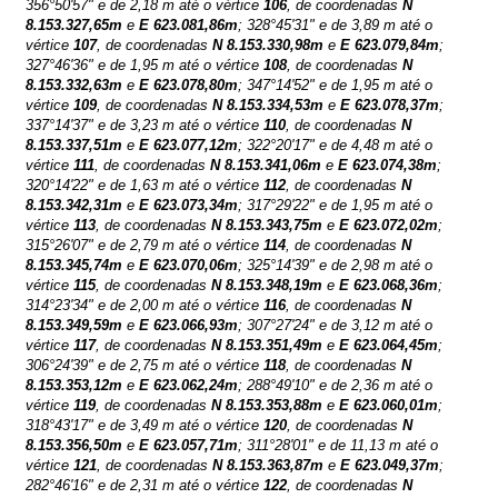
356°50'57" e de 2,18 m até o vértice
106
, de coordenadas
N
8.153.327,65m
e
E
623.081,86m
; 328°45'31" e de 3,89 m até o
vértice
107
, de coordenadas
N
8.153.330,98m
e
E
623.079,84m
;
327°46'36" e de 1,95 m até o vértice
108
, de coordenadas
N
8.153.332,63m
e
E
623.078,80m
; 347°14'52" e de 1,95 m até o
vértice
109
, de coordenadas
N
8.153.334,53m
e
E
623.078,37m
;
337°14'37" e de 3,23 m até o vértice
110
, de coordenadas
N
8.153.337,51m
e
E
623.077,12m
; 322°20'17" e de 4,48 m até o
vértice
111
, de coordenadas
N
8.153.341,06m
e
E
623.074,38m
;
320°14'22" e de 1,63 m até o vértice
112
, de coordenadas
N
8.153.342,31m
e
E
623.073,34m
; 317°29'22" e de 1,95 m até o
vértice
113
, de coordenadas
N
8.153.343,75m
e
E
623.072,02m
;
315°26'07" e de 2,79 m até o vértice
114
, de coordenadas
N
8.153.345,74m
e
E
623.070,06m
; 325°14'39" e de 2,98 m até o
vértice
115
, de coordenadas
N
8.153.348,19m
e
E
623.068,36m
;
314°23'34" e de 2,00 m até o vértice
116
, de coordenadas
N
8.153.349,59m
e
E
623.066,93m
; 307°27'24" e de 3,12 m até o
vértice
117
, de coordenadas
N
8.153.351,49m
e
E
623.064,45m
;
306°24'39" e de 2,75 m até o vértice
118
, de coordenadas
N
8.153.353,12m
e
E
623.062,24m
; 288°49'10" e de 2,36 m até o
vértice
119
, de coordenadas
N
8.153.353,88m
e
E
623.060,01m
;
318°43'17" e de 3,49 m até o vértice
120
, de coordenadas
N
8.153.356,50m
e
E
623.057,71m
; 311°28'01" e de 11,13 m até o
vértice
121
, de coordenadas
N
8.153.363,87m
e
E
623.049,37m
;
282°46'16" e de 2,31 m até o vértice
122
, de coordenadas
N