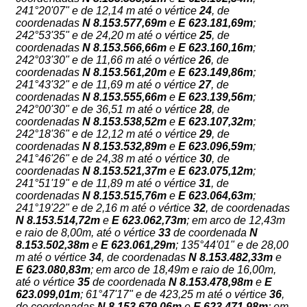
241°20'07" e de 12,14 m até o vértice
24
, de
coordenadas
N
8.153.577,69m
e
E
623.181,69m
;
242°53'35" e de 24,20 m até o vértice
25
, de
coordenadas
N
8.153.566,66m
e
E
623.160,16m
;
242°03'30" e de 11,66 m até o vértice
26
, de
coordenadas
N
8.153.561,20m
e
E
623.149,86m
;
241°43'32" e de 11,69 m até o vértice
27
, de
coordenadas
N
8.153.555,66m
e
E
623.139,56m
;
242°00'30" e de 36,51 m até o vértice
28
, de
coordenadas
N
8.153.538,52m
e
E
623.107,32m
;
242°18'36" e de 12,12 m até o vértice
29
, de
coordenadas
N
8.153.532,89m
e
E
623.096,59m
;
241°46'26" e de 24,38 m até o vértice
30
, de
coordenadas
N
8.153.521,37m
e
E
623.075,12m
;
241°51'19" e de 11,89 m até o vértice
31
, de
coordenadas
N
8.153.515,76m
e
E
623.064,63m
;
241°19'22" e de 2,16 m até o vértice
32
, de coordenadas
N
8.153.514,72m
e
E
623.062,73m
; em arco de 12,43m
e raio de 8,00m, até o vértice
33
de coordenada
N
8.153.502,38m
e
E 623.061,29m
; 135°44'01" e de 28,00
m até o vértice
34
, de coordenadas
N
8.153.482,33m
e
E
623.080,83m
; em arco de 18,49m e raio de 16,00m,
até o vértice
35
de coordenada
N 8.153.478,98m
e
E
623.099,01m
; 61°47'17" e de 423,25 m até o vértice
36
,
de coordenadas
N
8.153.679,06m
e
E
623.471,98m
; em