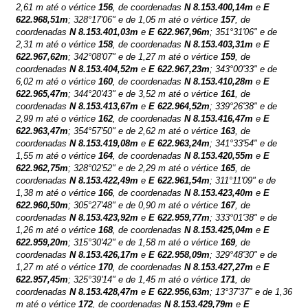
2,61 m até o vértice
156
, de coordenadas
N
8.153.400,14m
e
E
622.968,51m
; 328°17'06" e de 1,05 m até o vértice
157
, de
coordenadas
N
8.153.401,03m
e
E
622.967,96m
; 351°31'06" e de
2,31 m até o vértice
158
, de coordenadas
N
8.153.403,31m
e
E
622.967,62m
; 342°08'07" e de 1,27 m até o vértice
159
, de
coordenadas
N
8.153.404,52m
e
E
622.967,23m
; 343°00'33" e de
6,02 m até o vértice
160
, de coordenadas
N
8.153.410,28m
e
E
622.965,47m
; 344°20'43" e de 3,52 m até o vértice
161
, de
coordenadas
N
8.153.413,67m
e
E
622.964,52m
; 339°26'38" e de
2,99 m até o vértice
162
, de coordenadas
N
8.153.416,47m
e
E
622.963,47m
; 354°57'50" e de 2,62 m até o vértice
163
, de
coordenadas
N
8.153.419,08m
e
E
622.963,24m
; 341°33'54" e de
1,55 m até o vértice
164
, de coordenadas
N
8.153.420,55m
e
E
622.962,75m
; 328°02'52" e de 2,29 m até o vértice
165
, de
coordenadas
N
8.153.422,49m
e
E
622.961,54m
; 311°11'09" e de
1,38 m até o vértice
166
, de coordenadas
N
8.153.423,40m
e
E
622.960,50m
; 305°27'48" e de 0,90 m até o vértice
167
, de
coordenadas
N
8.153.423,92m
e
E
622.959,77m
; 333°01'38" e de
1,26 m até o vértice
168
, de coordenadas
N
8.153.425,04m
e
E
622.959,20m
; 315°30'42" e de 1,58 m até o vértice
169
, de
coordenadas
N
8.153.426,17m
e
E
622.958,09m
; 329°48'30" e de
1,27 m até o vértice
170
, de coordenadas
N
8.153.427,27m
e
E
622.957,45m
; 325°39'14" e de 1,45 m até o vértice
171
, de
coordenadas
N
8.153.428,47m
e
E
622.956,63m
; 13°37'37" e de 1,36
m até o vértice
172
, de coordenadas
N
8.153.429,79m
e
E