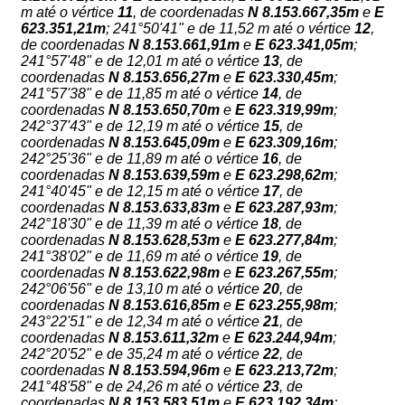
m até o vértice
11
, de coordenadas
N
8.153.667,35m
e
E
623.351,21m
; 241°50'41" e de 11,52 m até o vértice
12
,
de coordenadas
N
8.153.661,91m
e
E
623.341,05m
;
241°57'48" e de 12,01 m até o vértice
13
, de
coordenadas
N
8.153.656,27m
e
E
623.330,45m
;
241°57'38" e de 11,85 m até o vértice
14
, de
coordenadas
N
8.153.650,70m
e
E
623.319,99m
;
242°37'43" e de 12,19 m até o vértice
15
, de
coordenadas
N
8.153.645,09m
e
E
623.309,16m
;
242°25'36" e de 11,89 m até o vértice
16
, de
coordenadas
N
8.153.639,59m
e
E
623.298,62m
;
241°40'45" e de 12,15 m até o vértice
17
, de
coordenadas
N
8.153.633,83m
e
E
623.287,93m
;
242°18'30" e de 11,39 m até o vértice
18
, de
coordenadas
N
8.153.628,53m
e
E
623.277,84m
;
241°38'02" e de 11,69 m até o vértice
19
, de
coordenadas
N
8.153.622,98m
e
E
623.267,55m
;
242°06'56" e de 13,10 m até o vértice
20
, de
coordenadas
N
8.153.616,85m
e
E
623.255,98m
;
243°22'51" e de 12,34 m até o vértice
21
, de
coordenadas
N
8.153.611,32m
e
E
623.244,94m
;
242°20'52" e de 35,24 m até o vértice
22
, de
coordenadas
N
8.153.594,96m
e
E
623.213,72m
;
241°48'58" e de 24,26 m até o vértice
23
, de
coordenadas
N
8.153.583,51m
e
E
623.192,34m
;