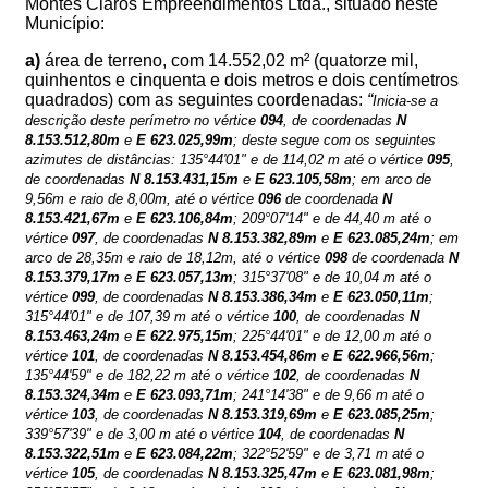
Montes Claros Empreendimentos Ltda.
, situado neste
Município
:
a)
área de terreno, com
14.552,02 m²
(quatorze mil,
quinhentos e cinquenta e dois metros e dois centímetros
quadrados) com as seguintes coordenadas:
“
Inicia-se a
descrição deste perímetro no vértice
094
, de coordenadas
N
8.153.512,80m
e
E
623.025,99m
; deste segue com os seguintes
azimutes de distâncias: 135°44'01" e de 114,02 m até o vértice
095
,
de coordenadas
N
8.153.431,15m
e
E
623.105,58m
; em arco de
9,56m e raio de 8,00m, até o vértice
096
de coordenada
N
8.153.421,67m
e
E 623.106,84m
; 209°07'14" e de 44,40 m até o
vértice
097
, de coordenadas
N
8.153.382,89m
e
E
623.085,24m
; em
arco de 28,35m e raio de 18,12m, até o vértice
098
de coordenada
N
8.153.379,17m
e
E 623.057,13m
; 315°37'08" e de 10,04 m até o
vértice
099
, de coordenadas
N
8.153.386,34m
e
E
623.050,11m
;
315°44'01" e de 107,39 m até o vértice
100
, de coordenadas
N
8.153.463,24m
e
E
622.975,15m
; 225°44'01" e de 12,00 m até o
vértice
101
, de coordenadas
N
8.153.454,86m
e
E
622.966,56m
;
135°44'59" e de 182,22 m até o vértice
102
, de coordenadas
N
8.153.324,34m
e
E
623.093,71m
; 241°14'38" e de 9,66 m até o
vértice
103
, de coordenadas
N
8.153.319,69m
e
E
623.085,25m
;
339°57'39" e de 3,00 m até o vértice
104
, de coordenadas
N
8.153.322,51m
e
E
623.084,22m
; 322°52'59" e de 3,71 m até o
vértice
105
, de coordenadas
N
8.153.325,47m
e
E
623.081,98m
;