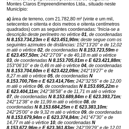
Montes Claros Empreendimentos Ltda.
, situado neste
Município
:
a)
área de terreno, com
21.782,80 m²
(vinte e um mil,
setecentos e oitenta e dois metros e oitenta centímetros
quadrados) com as seguintes coordenadas:
“
Inicia-se a
descrição deste perímetro no vértice
01
, de coordenadas
N 8.153.734,23m
e
E
623.451,90m
; deste segue com os
seguintes azimutes de distâncias: 152°13'20" e de 12,02
m até o vértice
02
, de coordenadas
N
8.153.723,59m
e
E
623.457,50m
; 242°27'09" e de 40,18 m até o vértice
03
, de coordenadas
N
8.153.705,01m
e
E
623.421,88m
;
153°06'10" e de 0,46 m até o vértice
04
, de coordenadas
N
8.153.704,60m
e
E
623.422,09m
; 242°19'27" e de
8,27 m até o vértice
05
, de coordenadas
N
8.153.700,76m
e
E
623.414,76m
; 242°32'55" e de 12,00
m até o vértice
06
, de coordenadas
N
8.153.695,22m
e
E
623.404,11m
; 242°38'58" e de 11,71 m até o vértice
07
, de coordenadas
N
8.153.689,84m
e
E
623.393,71m
;
242°12'38" e de 11,99 m até o vértice
08
, de
coordenadas
N
8.153.684,25m
e
E
623.383,10m
;
242°25'00" e de 9,32 m até o vértice
09
, de coordenadas
N
8.153.679,94m
e
E
623.374,84m
; 241°47'30" e de
14,77 m até o vértice
10
, de coordenadas
N
8.153.672,96m
e
E
623.361,83m
; 242°09'29" e de 12,01