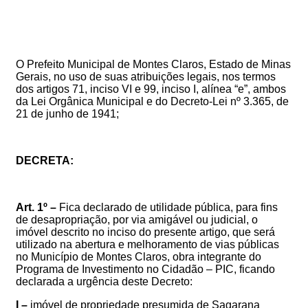
O
Prefeito
Municipal
de
Montes
Claros,
Estado
de
Minas
Gerais,
no
uso
de suas
atribuições
legais,
nos
termos
dos
artigos
71,
inciso
VI
e
99, inciso I, alínea “e”, ambos
da
Lei
Orgânica
Municipal e do Decreto-Lei
nº
3.365,
de
21
de
junho
de
1941;
DECRETA:
Art.
1º
–
Fica declarado de utilidade pública,
para fins
de desapropriação, por via amigável ou judicial,
o
imóvel descrito no inciso do presente artigo, que
será
utilizado na abertura e melhoramento de vias públicas
no Município de Montes Claros, obra integrante do
Programa de Investimento no Cidadão – PIC,
ficando
declarada a urgência deste Decreto
:
I –
imóvel
de propriedade presumida de
Sagarana