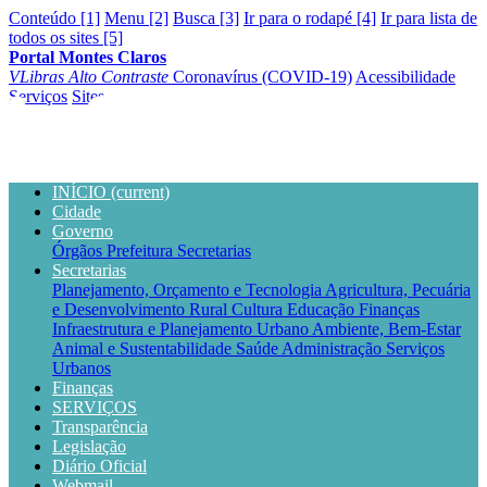
Conteúdo [1]
Menu [2]
Busca [3]
Ir para o rodapé [4]
Ir para lista de
todos os sites [5]
Portal Montes Claros
VLibras
Alto Contraste
Coronavírus (COVID-19)
Acessibilidade
Serviços
Sites
INÍCIO
(current)
Cidade
Governo
Órgãos
Prefeitura
Secretarias
Secretarias
Planejamento, Orçamento e Tecnologia
Agricultura, Pecuária
e Desenvolvimento Rural
Cultura
Educação
Finanças
Infraestrutura e Planejamento Urbano
Ambiente, Bem-Estar
Animal e Sustentabilidade
Saúde
Administração
Serviços
Urbanos
Finanças
SERVIÇOS
Transparência
Legislação
Diário Oficial
Webmail