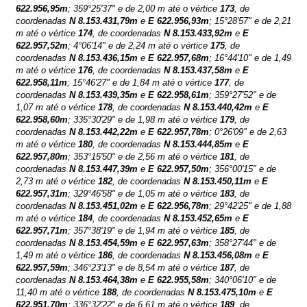
622.956,95m
; 359°25'37" e de 2,00 m até o vértice
173
, de
coordenadas
N
8.153.431,79m
e
E
622.956,93m
; 15°28'57" e de 2,21
m até o vértice
174
, de coordenadas
N
8.153.433,92m
e
E
622.957,52m
; 4°06'14" e de 2,24 m até o vértice
175
, de
coordenadas
N
8.153.436,15m
e
E
622.957,68m
; 16°44'10" e de 1,49
m até o vértice
176
, de coordenadas
N
8.153.437,58m
e
E
622.958,11m
; 15°46'27" e de 1,84 m até o vértice
177
, de
coordenadas
N
8.153.439,35m
e
E
622.958,61m
; 359°27'52" e de
1,07 m até o vértice
178
, de coordenadas
N
8.153.440,42m
e
E
622.958,60m
; 335°30'29" e de 1,98 m até o vértice
179
, de
coordenadas
N
8.153.442,22m
e
E
622.957,78m
; 0°26'09" e de 2,63
m até o vértice
180
, de coordenadas
N
8.153.444,85m
e
E
622.957,80m
; 353°15'50" e de 2,56 m até o vértice
181
, de
coordenadas
N
8.153.447,39m
e
E
622.957,50m
; 356°00'15" e de
2,73 m até o vértice
182
, de coordenadas
N
8.153.450,11m
e
E
622.957,31m
; 329°46'58" e de 1,05 m até o vértice
183
, de
coordenadas
N
8.153.451,02m
e
E
622.956,78m
; 29°42'25" e de 1,88
m até o vértice
184
, de coordenadas
N
8.153.452,65m
e
E
622.957,71m
; 357°38'19" e de 1,94 m até o vértice
185
, de
coordenadas
N
8.153.454,59m
e
E
622.957,63m
; 358°27'44" e de
1,49 m até o vértice
186
, de coordenadas
N
8.153.456,08m
e
E
622.957,59m
; 346°23'13" e de 8,54 m até o vértice
187
, de
coordenadas
N
8.153.464,38m
e
E
622.955,58m
; 340°06'10" e de
11,40 m até o vértice
188
, de coordenadas
N
8.153.475,10m
e
E
622.951,70m
; 336°32'22" e de 6,61 m até o vértice
189
, de