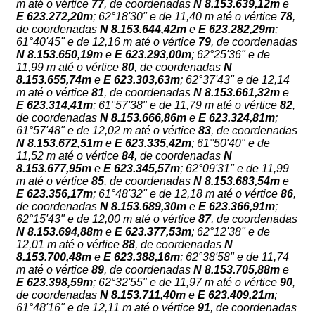
m até o vértice
77
, de coordenadas
N
8.153.639,12m
e
E
623.272,20m
; 62°18'30" e de 11,40 m até o vértice
78
,
de coordenadas
N
8.153.644,42m
e
E
623.282,29m
;
61°40'45" e de 12,16 m até o vértice
79
, de coordenadas
N
8.153.650,19m
e
E
623.293,00m
; 62°25'36" e de
11,99 m até o vértice
80
, de coordenadas
N
8.153.655,74m
e
E
623.303,63m
; 62°37'43" e de 12,14
m até o vértice
81
, de coordenadas
N
8.153.661,32m
e
E
623.314,41m
; 61°57'38" e de 11,79 m até o vértice
82
,
de coordenadas
N
8.153.666,86m
e
E
623.324,81m
;
61°57'48" e de 12,02 m até o vértice
83
, de coordenadas
N
8.153.672,51m
e
E
623.335,42m
; 61°50'40" e de
11,52 m até o vértice
84
, de coordenadas
N
8.153.677,95m
e
E
623.345,57m
; 62°09'31" e de 11,99
m até o vértice
85
, de coordenadas
N
8.153.683,54m
e
E
623.356,17m
; 61°48'32" e de 12,18 m até o vértice
86
,
de coordenadas
N
8.153.689,30m
e
E
623.366,91m
;
62°15'43" e de 12,00 m até o vértice
87
, de coordenadas
N
8.153.694,88m
e
E
623.377,53m
; 62°12'38" e de
12,01 m até o vértice
88
, de coordenadas
N
8.153.700,48m
e
E
623.388,16m
; 62°38'58" e de 11,74
m até o vértice
89
, de coordenadas
N
8.153.705,88m
e
E
623.398,59m
; 62°32'55" e de 11,97 m até o vértice
90
,
de coordenadas
N
8.153.711,40m
e
E
623.409,21m
;
61°48'16" e de 12,11 m até o vértice
91
, de coordenadas