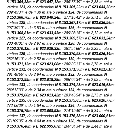
8.153.364,38m
e
E
623.047,12m
; 286°55'39" e de 2,88 m até o
vértice
123
, de coordenadas
N
8.153.365,22m
e
E
623.044,36m
;
289°45'34" e de 4,38 m até o vértice
124
, de coordenadas
N
8.153.366,70m
e
E
623.040,24m
; 277°16'42" e de 3,71 m até o
vértice
125
, de coordenadas
N
8.153.367,17m
e
E
623.036,56m
;
297°39'10" e de 3,53 m até o vértice
126
, de coordenadas
N
8.153.368,81m
e
E
623.033,43m
; 289°08'18" e de 2,32 m até o
vértice
127
, de coordenadas
N
8.153.369,57m
e
E
623.031,24m
;
280°40'01" e de 2,97 m até o vértice
128
, de coordenadas
N
8.153.370,12m
e
E
623.028,32m
; 281°54'55" e de 2,23 m até o
vértice
129
, de coordenadas
N
8.153.370,58m
e
E
623.026,14m
;
282°36'10" e de 2,52 m até o vértice
130
, de coordenadas
N
8.153.371,13m
e
E
623.023,68m
; 286°05'13" e de 2,78 m até o
vértice
131
, de coordenadas
N
8.153.371,90m
e
E
623.021,01m
;
291°45'55" e de 2,94 m até o vértice
132
, de coordenadas
N
8.153.372,99m
e
E
623.018,28m
; 295°04'34" e de 2,93 m até o
vértice
133
, de coordenadas
N
8.153.374,23m
e
E
623.015,63m
;
289°12'33" e de 2,34 m até o vértice
134
, de coordenadas
N
8.153.375,00m
e
E
623.013,42m
; 283°46'54" e de 2,73 m até o
vértice
135
, de coordenadas
N
8.153.375,65m
e
E
623.010,77m
;
273°06'39" e de 1,84 m até o vértice
136
, de coordenadas
N
8.153.375,75m
e
E
623.008,93m
; 274°19'49" e de 8,34 m até o
vértice
137
, de coordenadas
N
8.153.376,38m
e
E
623.000,61m
;
271°09'35" e de 4,94 m até o vértice
138
, de coordenadas
N
8.153.376,48m
e
E
622.995,67m
; 260°34'34" e de 2,44 m até o