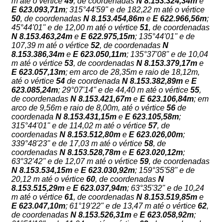
m até o vértice
49
, de coordenadas
N
8.153.324,34m
e
E
623.093,71m
; 315°44'59" e de 182,22 m até o vértice
50
, de coordenadas
N
8.153.454,86m
e
E
622.966,56m
;
45°44'01" e de 12,00 m até o vértice
51
, de coordenadas
N
8.153.463,24m
e
E
622.975,15m
; 135°44'01" e de
107,39 m até o vértice
52
, de coordenadas
N
8.153.386,34m
e
E
623.050,11m
; 135°37'08" e de 10,04
m até o vértice
53
, de coordenadas
N
8.153.379,17m
e
E
623.057,13m
; em arco de 28,35m e raio de 18,12m,
até o vértice
54
de coordenada
N 8.153.382,89m
e
E
623.085,24m
; 29°07'14" e de 44,40 m até o vértice
55
,
de coordenadas
N
8.153.421,67m
e
E
623.106,84m
; em
arco de 9,56m e raio de 8,00m, até o vértice
56
de
coordenada
N 8.153.431,15m
e
E 623.105,58m
;
315°44'01" e de 114,02 m até o vértice
57
, de
coordenadas
N
8.153.512,80m
e
E
623.026,00m
;
339°48'23" e de 17,03 m até o vértice
58
, de
coordenadas
N
8.153.528,78m
e
E
623.020,12m
;
63°32'42" e de 12,07 m até o vértice
59
, de coordenadas
N
8.153.534,15m
e
E
623.030,92m
; 159°35'58" e de
20,12 m até o vértice
60
, de coordenadas
N
8.153.515,29m
e
E
623.037,94m
; 63°35'32" e de 10,24
m até o vértice
61
, de coordenadas
N
8.153.519,85m
e
E
623.047,10m
; 61°19'22" e de 13,47 m até o vértice
62
,
de coordenadas
N
8.153.526,31m
e
E
623.058,92m
;