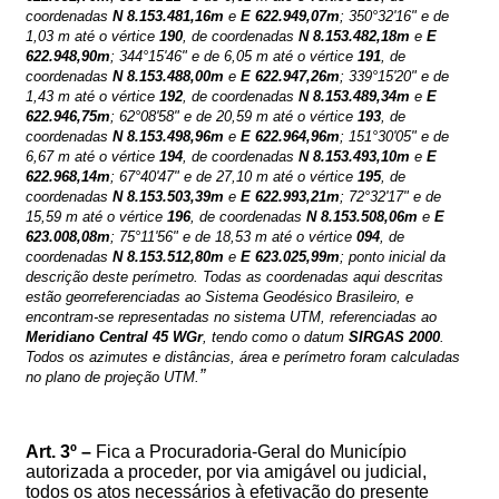
coordenadas
N
8.153.481,16m
e
E
622.949,07m
; 350°32'16" e de
1,03 m até o vértice
190
, de coordenadas
N
8.153.482,18m
e
E
622.948,90m
; 344°15'46" e de 6,05 m até o vértice
191
, de
coordenadas
N
8.153.488,00m
e
E
622.947,26m
; 339°15'20" e de
1,43 m até o vértice
192
, de coordenadas
N
8.153.489,34m
e
E
622.946,75m
; 62°08'58" e de 20,59 m até o vértice
193
, de
coordenadas
N
8.153.498,96m
e
E
622.964,96m
; 151°30'05" e de
6,67 m até o vértice
194
, de coordenadas
N
8.153.493,10m
e
E
622.968,14m
; 67°40'47" e de 27,10 m até o vértice
195
, de
coordenadas
N
8.153.503,39m
e
E
622.993,21m
; 72°32'17" e de
15,59 m até o vértice
196
, de coordenadas
N
8.153.508,06m
e
E
623.008,08m
; 75°11'56" e de 18,53 m até o vértice
094
, de
coordenadas
N
8.153.512,80m
e
E
623.025,99m
; ponto inicial da
descrição deste perímetro. Todas as coordenadas aqui descritas
estão georreferenciadas ao Sistema Geodésico Brasileiro, e
encontram-se representadas no sistema UTM, referenciadas ao
Meridiano Central 45 WGr
, tendo como o datum
SIRGAS 2000
.
Todos os azimutes e distâncias, área e perímetro foram calculadas
”
no plano de projeção UTM.
Art.
3
º –
Fica a Procuradoria-Geral do Município
autorizada a proceder, por via amigável ou judicial,
todos os atos necessários à efetivação do presente