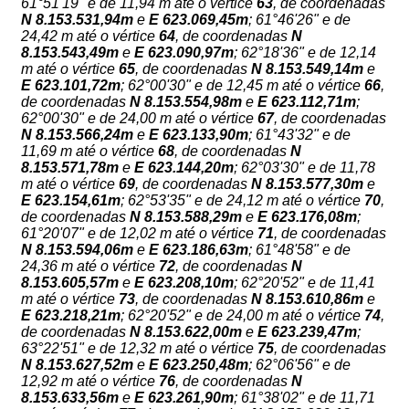
61°51'19" e de 11,94 m até o vértice
63
, de coordenadas
N
8.153.531,94m
e
E
623.069,45m
; 61°46'26" e de
24,42 m até o vértice
64
, de coordenadas
N
8.153.543,49m
e
E
623.090,97m
; 62°18'36" e de 12,14
m até o vértice
65
, de coordenadas
N
8.153.549,14m
e
E
623.101,72m
; 62°00'30" e de 12,45 m até o vértice
66
,
de coordenadas
N
8.153.554,98m
e
E
623.112,71m
;
62°00'30" e de 24,00 m até o vértice
67
, de coordenadas
N
8.153.566,24m
e
E
623.133,90m
; 61°43'32" e de
11,69 m até o vértice
68
, de coordenadas
N
8.153.571,78m
e
E
623.144,20m
; 62°03'30" e de 11,78
m até o vértice
69
, de coordenadas
N
8.153.577,30m
e
E
623.154,61m
; 62°53'35" e de 24,12 m até o vértice
70
,
de coordenadas
N
8.153.588,29m
e
E
623.176,08m
;
61°20'07" e de 12,02 m até o vértice
71
, de coordenadas
N
8.153.594,06m
e
E
623.186,63m
; 61°48'58" e de
24,36 m até o vértice
72
, de coordenadas
N
8.153.605,57m
e
E
623.208,10m
; 62°20'52" e de 11,41
m até o vértice
73
, de coordenadas
N
8.153.610,86m
e
E
623.218,21m
; 62°20'52" e de 24,00 m até o vértice
74
,
de coordenadas
N
8.153.622,00m
e
E
623.239,47m
;
63°22'51" e de 12,32 m até o vértice
75
, de coordenadas
N
8.153.627,52m
e
E
623.250,48m
; 62°06'56" e de
12,92 m até o vértice
76
, de coordenadas
N
8.153.633,56m
e
E
623.261,90m
; 61°38'02" e de 11,71