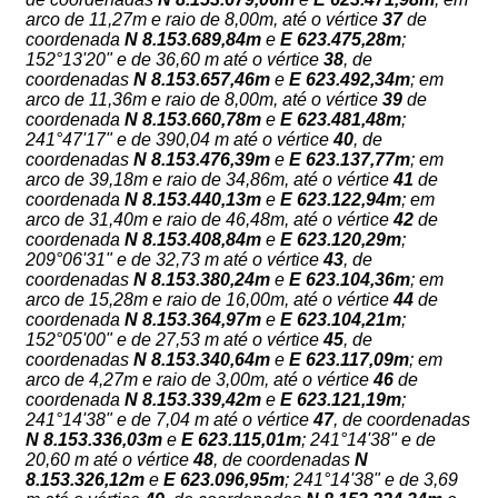
arco de 11,27m e raio de 8,00m, até o vértice
37
de
coordenada
N 8.153.689,84m
e
E 623.475,28m
;
152°13'20" e de 36,60 m até o vértice
38
, de
coordenadas
N
8.153.657,46m
e
E
623.492,34m
; em
arco de 11,36m e raio de 8,00m, até o vértice
39
de
coordenada
N 8.153.660,78m
e
E 623.481,48m
;
241°47'17" e de 390,04 m até o vértice
40
, de
coordenadas
N
8.153.476,39m
e
E
623.137,77m
; em
arco de 39,18m e raio de 34,86m, até o vértice
41
de
coordenada
N 8.153.440,13m
e
E 623.122,94m
; em
arco de 31,40m e raio de 46,48m, até o vértice
42
de
coordenada
N 8.153.408,84m
e
E 623.120,29m
;
209°06'31" e de 32,73 m até o vértice
43
, de
coordenadas
N
8.153.380,24m
e
E
623.104,36m
; em
arco de 15,28m e raio de 16,00m, até o vértice
44
de
coordenada
N 8.153.364,97m
e
E 623.104,21m
;
152°05'00" e de 27,53 m até o vértice
45
, de
coordenadas
N
8.153.340,64m
e
E
623.117,09m
; em
arco de 4,27m e raio de 3,00m, até o vértice
46
de
coordenada
N 8.153.339,42m
e
E 623.121,19m
;
241°14'38" e de 7,04 m até o vértice
47
, de coordenadas
N
8.153.336,03m
e
E
623.115,01m
; 241°14'38" e de
20,60 m até o vértice
48
, de coordenadas
N
8.153.326,12m
e
E
623.096,95m
; 241°14'38" e de 3,69