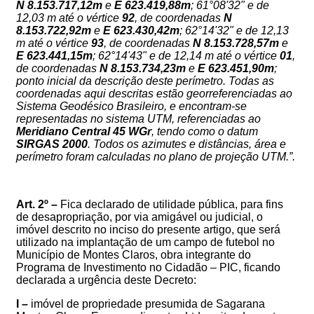
N
8.153.717,12m
e
E
623.419,88m
; 61°08'32" e de
12,03 m até o vértice
92
, de coordenadas
N
8.153.722,92m
e
E
623.430,42m
; 62°14'32" e de 12,13
m até o vértice
93
, de coordenadas
N
8.153.728,57m
e
E
623.441,15m
; 62°14'43" e de 12,14 m até o vértice
01
,
de coordenadas
N
8.153.734,23m
e
E
623.451,90m
;
ponto inicial da descrição deste perímetro. Todas as
coordenadas aqui descritas estão georreferenciadas ao
Sistema Geodésico Brasileiro, e encontram-se
representadas no sistema UTM, referenciadas ao
Meridiano Central 45 WGr
, tendo como o datum
SIRGAS 2000
. Todos os azimutes e distâncias, área e
perímetro foram calculadas no plano de projeção UTM.
”.
Art.
2
º –
Fica declarado de utilidade pública,
para fins
de desapropriação, por via amigável ou judicial,
o
imóvel descrito no inciso do presente artigo, que
será
utilizado na implantação de um campo de futebol no
Município de Montes Claros, obra integrante do
Programa de Investimento no Cidadão – PIC,
ficando
declarada a urgência deste Decreto
:
I –
imóvel
de propriedade presumida de
Sagarana