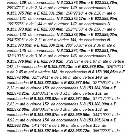
vértice
139
, de coordenadas
N
8.153.376,08m
e
E
622.993,26m
;
259°47'27" e de 2,14 m até o vértice
140
, de coordenadas
N
8.153.375,70m
e
E
622.991,15m
; 256°27'18" e de 2,26 m até o
vértice
141
, de coordenadas
N
8.153.375,17m
e
E
622.988,95m
;
199°56'56" e de 1,44 m até o vértice
142
, de coordenadas
N
8.153.373,82m
e
E
622.988,46m
; 252°41'58" e de 2,56 m até o
vértice
143
, de coordenadas
N
8.153.373,06m
e
E
622.986,02m
;
294°59'03" e de 2,11 m até o vértice
144
, de coordenadas
N
8.153.373,95m
e
E
622.984,11m
; 280°58'38" e de 2,36 m até o
vértice
145
, de coordenadas
N
8.153.374,40m
e
E
622.981,79m
;
321°10'13" e de 3,16 m até o vértice
146
, de coordenadas
N
8.153.376,86m
e
E
622.979,81m
; 3°21'59" e de 1,87 m até o vértice
147
, de coordenadas
N
8.153.378,73m
e
E
622.979,92m
; 329°52'41"
e de 2,45 m até o vértice
148
, de coordenadas
N
8.153.380,85m
e
E
622.978,69m
; 327°59'41" e de 1,98 m até o vértice
149
, de
coordenadas
N
8.153.382,53m
e
E
622.977,64m
; 321°59'43" e de
2,32 m até o vértice
150
, de coordenadas
N
8.153.384,36m
e
E
622.976,21m
; 318°03'51" e de 3,31 m até o vértice
151
, de
coordenadas
N
8.153.386,82m
e
E
622.974,00m
; 317°17'26" e de
2,83 m até o vértice
152
, de coordenadas
N
8.153.388,90m
e
E
622.972,08m
; 308°00'59" e de 3,20 m até o vértice
153
, de
coordenadas
N
8.153.390,87m
e
E
622.969,56m
; 344°19'35" e de
4,92 m até o vértice
154
, de coordenadas
N
8.153.395,61m
e
E
622.968,23m
; 14°14'44" e de 1,99 m até o vértice
155
, de
coordenadas
N
8.153.397,54m
e
E
622.968,72m
; 355°22'56" e de