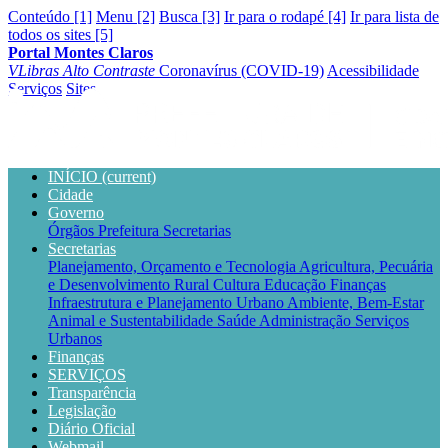
Conteúdo [1]
Menu [2]
Busca [3]
Ir para o rodapé [4]
Ir para lista de
todos os sites [5]
Portal Montes Claros
VLibras
Alto Contraste
Coronavírus (COVID-19)
Acessibilidade
Serviços
Sites
INÍCIO
(current)
Cidade
Governo
Órgãos
Prefeitura
Secretarias
Secretarias
Planejamento, Orçamento e Tecnologia
Agricultura, Pecuária
e Desenvolvimento Rural
Cultura
Educação
Finanças
Infraestrutura e Planejamento Urbano
Ambiente, Bem-Estar
Animal e Sustentabilidade
Saúde
Administração
Serviços
Urbanos
Finanças
SERVIÇOS
Transparência
Legislação
Diário Oficial
Webmail