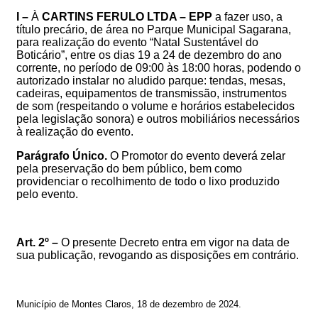
I –
À
CARTINS FERULO LTDA – EPP
a fazer uso, a
título precário, de área no Parque Municipal Sagarana,
para realização do evento “Natal Sustentável do
Boticário”,
entre os dias 19 a 24 de dezembro do ano
corrente,
no período de 0
9
:00 às 18:00 horas,
pod
endo o
autorizado instalar no aludido parque
:
tendas, mesas,
cadeiras, equipamentos de transmissão, instrumentos
de som (respeitando o volume e horários estabelecidos
pela legislação sonora) e outros mobiliários necessários
à realização do evento
.
Parágrafo Único.
O
Promotor do evento deverá
zelar
pela preservação do bem público, bem como
providenciar o recolhimento de todo o lixo produzido
pelo
evento.
Art. 2º –
O presente Decreto entra em vigor na data de
sua publicação, revogando as disposições em contrário.
Município de Montes Claros,
18 de dezembro de 2024
.