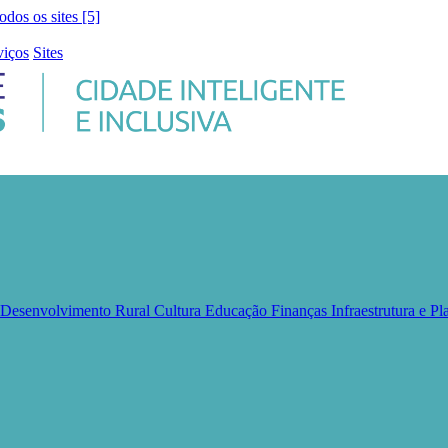
todos os sites [5]
viços
Sites
e Desenvolvimento Rural
Cultura
Educação
Finanças
Infraestrutura e 