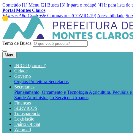
Conteúdo [1]
Menu [2]
Busca [3]
Ir para o rodapé [4]
Ir para lista de 
Portal Montes Claros
VLibras
Alto Contraste
Coronavírus (COVID-19)
Acessibilidade
Ser
Temo de Busca
Menu
INÍCIO
(current)
Cidade
Governo
Órgãos
Prefeitura
Secretarias
Secretarias
Planejamento, Orçamento e Tecnologia
Agricultura, Pecuária 
Saúde
Administração
Serviços Urbanos
Finanças
SERVIÇOS
Transparência
Legislação
Diário Oficial
Webmail