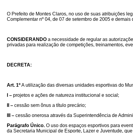
O Prefeito de Montes Claros, no uso de suas atribuições legai
Complementar nº 04, de 07 de setembro de 2005 e demais d
CONSIDERANDO
a necessidade de regular as autorizações
privadas para realização de competições, treinamentos, eventos
DECRETA:
Art. 1º
A utilização
das diversas unidades esportivas do Mun
I –
projetos e ações de natureza institucional e social;
II –
cessão sem ônus a título precário;
III –
cessão onerosa através da Superintendência de Admin
Parágrafo Único.
O uso dos espaços esportivos para evento
da Secretaria Municipal de Esporte, Lazer e Juventude, que