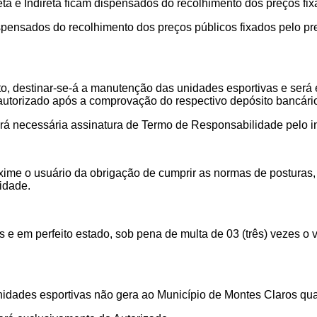
ta e Indireta ficam dispensados do recolhimento dos preços fix
ispensados
do recolhimento dos preços públicos fixados pelo p
to, destinar-se-á a manutenção das unidades esportivas e será 
autorizado após a comprovação do respectivo depósito bancári
erá necessária assinatura de Termo de Responsabilidade pelo i
me o usuário da obrigação de cumprir as normas de posturas, sa
idade.
e em perfeito estado, sob pena de multa de 03 (três) vezes o va
nidades esportivas não gera ao Município de Montes Claros qua