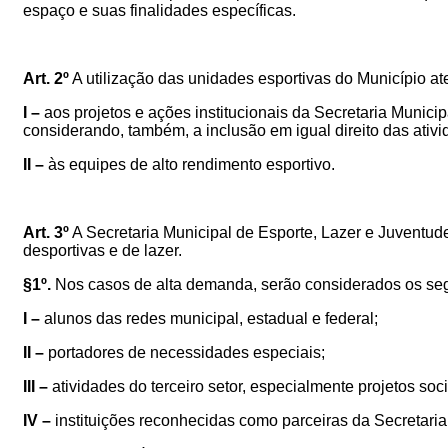
espaço e suas finalidades específicas.
Art. 2º
A utilização
das unidades esportivas do Município
at
I –
aos projetos e ações institucionais da Secretaria Munici
considerando, também, a inclusão em igual direito das ativ
II –
às equipes de alto rendimento esportivo.
Art. 3º
A Secretaria Municipal de Esporte, Lazer e Juventu
desportivas e de lazer.
§1º.
Nos
casos de alta demanda, serão considerados os segui
I –
alunos das redes municipal, estadual e federal;
II –
portadores de necessidades especiais;
III –
a
tividades do terceiro setor, especialmente projetos soci
IV –
i
nstituições reconhecidas como parceiras da Secretaria