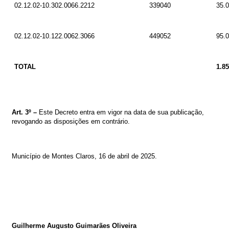
02.12.02-10.302.0066.2212
339040
35.
02.12.02-10.122.0062.3066
449052
95.
TOTAL
1.85
Art. 3º –
Este Decreto entra em vigor na data de sua publicação,
revogando as disposições em contrário.
Município de Montes Claros, 16
de abril de 2025
.
Guilherme Augusto Guimarães Oliveira