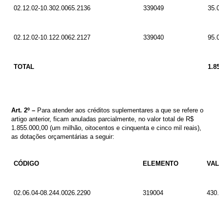
02.12.02-10.302.0065.2136
339049
35.
02.12.02-10.122.0062.2127
339040
95.
TOTAL
1.8
Art.
2º
–
Para atender aos créditos suplementares a que se refere o
artigo anterior, ficam anuladas parcialmente, no valor total de
R$
1.855.000,00
(um milhão, oitocentos e cinquenta e cinco mil reais)
,
as dotações orçamentárias a seguir
:
CÓDIGO
ELEMENTO
VA
02.06.04-08.244.0026.2290
319004
43
0