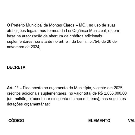
O
Prefeito
Municipal
de
Montes
Claros
–
MG.,
no
uso
de
suas
atribuições
legais,
nos
termos
da
Lei
Orgânica
Municipal,
e
com
base
na
autorização de abertura de créditos adicionais
suplementares, constante no
art. 5º, da
Lei
n.º
5
.754
,
de
28
de
novembro
de
2024
;
DECRETA:
Art. 1º –
Fica aberto ao orçamento do Município, vigente em 2025,
créditos
adicionais suplementares
, no valor total de
R$
1.855.000,00
(um milhão, oitocentos e cinquenta e cinco mil reais)
, nas seguintes
dotações orçamentárias:
CÓDIGO
ELEMENTO
VA