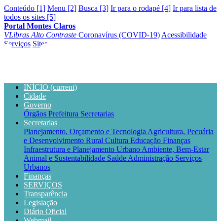
Conteúdo [1]
Menu [2]
Busca [3]
Ir para o rodapé [4]
Ir para lista de
todos os sites [5]
Portal Montes Claros
VLibras
Alto Contraste
Coronavírus (COVID-19)
Acessibilidade
Serviços
Sites
INÍCIO
(current)
Cidade
Governo
Órgãos
Prefeitura
Secretarias
Secretarias
Planejamento, Orçamento e Tecnologia
Agricultura, Pecuária
e Desenvolvimento Rural
Cultura
Educação
Finanças
Infraestrutura e Planejamento Urbano
Ambiente, Bem-Estar
Animal e Sustentabilidade
Saúde
Administração
Serviços
Urbanos
Finanças
SERVIÇOS
Transparência
Legislação
Diário Oficial
Webmail