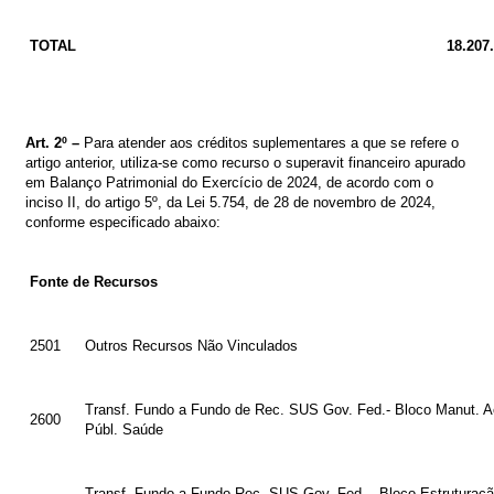
TOTAL
18.207
Art.
2º
–
Para
atender
aos créditos
suplementares a
que
se
refere
o
artigo
anterior,
utiliza-se como recurso o superavit financeiro apurado
em Balanço Patrimonial do Exercício de 2024, de acordo com o
inciso II, do artigo 5º, da Lei 5.754, de 28 de novembro de 2024,
conforme especificado abaixo
:
Fonte de Recursos
2501
Outros Recursos Não Vinculados
Transf. Fundo a Fundo de Rec. SUS Gov. Fed.- Bloco Manut. A
2600
Públ. Saúde
Transf. Fundo a Fundo Rec. SUS Gov. Fed. - Bloco Estruturaç