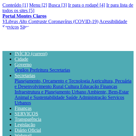
Conteúdo [1]
Menu [2]
Busca [3]
Ir para o rodapé [4]
Ir para lista de
todos os sites [5]
Portal Montes Claros
VLibras
Alto Contraste
Coronavírus (COVID-19)
Acessibilidade
Serviços
Sites
INÍCIO
(current)
Cidade
Governo
Órgãos
Prefeitura
Secretarias
Secretarias
Planejamento, Orçamento e Tecnologia
Agricultura, Pecuária
e Desenvolvimento Rural
Cultura
Educação
Finanças
Infraestrutura e Planejamento Urbano
Ambiente, Bem-Estar
Animal e Sustentabilidade
Saúde
Administração
Serviços
Urbanos
Finanças
SERVIÇOS
Transparência
Legislação
Diário Oficial
Webmail