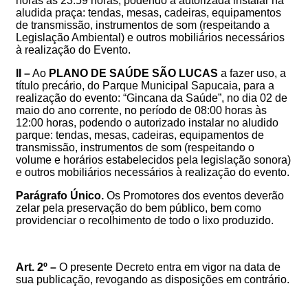
horas às 23:59 horas, podendo a autorizada instalar na
aludida praça: tendas, mesas, cadeiras, equipamentos
de transmissão, instrumentos de som (respeitando a
Legislação Ambiental) e outros mobiliários necessários
à realização do Evento
.
II –
Ao
PLANO DE SAÚDE SÃO LUCAS
a fazer uso, a
título precário, do Parque Municipal Sapucaia, para a
realização do evento: “Gincana da Saúde”, no dia 02 de
maio do ano corrente, no período de 08:00 horas às
12:00 horas, podendo o autorizado instalar no aludido
parque:
tendas, mesas, cadeiras, equipamentos de
transmissão, instrumentos de som (respeitando o
volume e horários estabelecidos pela legislação sonora)
e outros mobiliários necessários à realização do evento.
Parágrafo Único.
Os
Promotores dos eventos
deverão
zelar pela preservação do bem público, bem como
providenciar o recolhimento de todo o lixo produzido
.
Art. 2º –
O presente Decreto entra em vigor na data de
sua publicação, revogando as disposições em contrário.