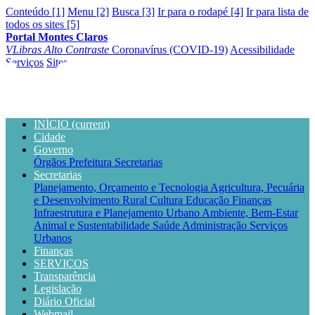
Conteúdo [1]
Menu [2]
Busca [3]
Ir para o rodapé [4]
Ir para lista de
todos os sites [5]
Portal Montes Claros
VLibras
Alto Contraste
Coronavírus (COVID-19)
Acessibilidade
Serviços
Sites
INÍCIO
(current)
Cidade
Governo
Órgãos
Prefeitura
Secretarias
Secretarias
Planejamento, Orçamento e Tecnologia
Agricultura, Pecuária
e Desenvolvimento Rural
Cultura
Educação
Finanças
Infraestrutura e Planejamento Urbano
Ambiente, Bem-Estar
Animal e Sustentabilidade
Saúde
Administração
Serviços
Urbanos
Finanças
SERVIÇOS
Transparência
Legislação
Diário Oficial
Webmail