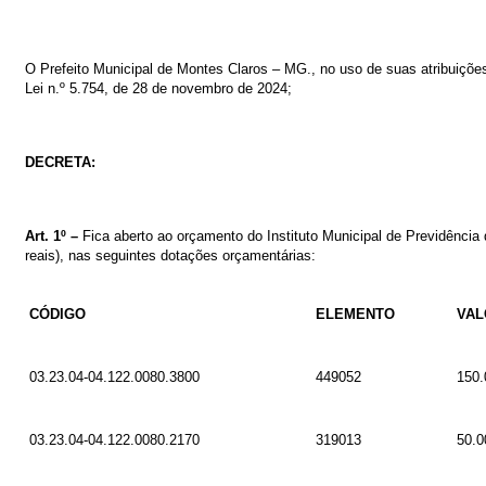
O
Prefeito
Municipal
de
Montes
Claros
–
MG.,
no
uso
de
suas
atribuiçõe
Lei
n.º
5
.754
,
de
28
de novembro
de
2024
;
DECRETA:
Art. 1º –
Fica
aberto
ao
orçamento
do
Instituto
Municipal de Previdência
reais)
, nas seguintes dotações orçamentárias:
CÓDIGO
ELEMENTO
VAL
03.23.04-04.122.0080.3800
449052
150.
03.23.04-04.122.0080.2170
319013
50.0