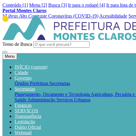
Conteúdo [1]
Menu [2]
Busca [3]
Ir para o rodapé [4]
Ir para lista de 
Portal Montes Claros
VLibras
Alto Contraste
Coronavírus (COVID-19)
Acessibilidade
Ser
Temo de Busca
Menu
INÍCIO
(current)
Cidade
Governo
Órgãos
Prefeitura
Secretarias
Secretarias
Planejamento, Orçamento e Tecnologia
Agricultura, Pecuária 
Saúde
Administração
Serviços Urbanos
Finanças
SERVIÇOS
Transparência
Legislação
Diário Oficial
Webmail