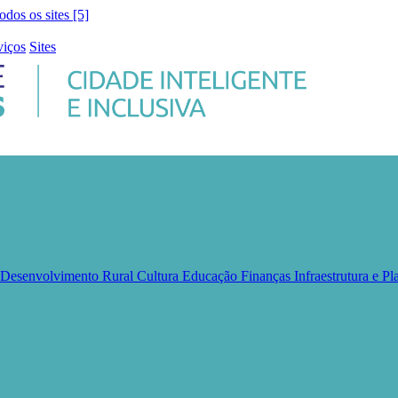
todos os sites [5]
viços
Sites
e Desenvolvimento Rural
Cultura
Educação
Finanças
Infraestrutura e 