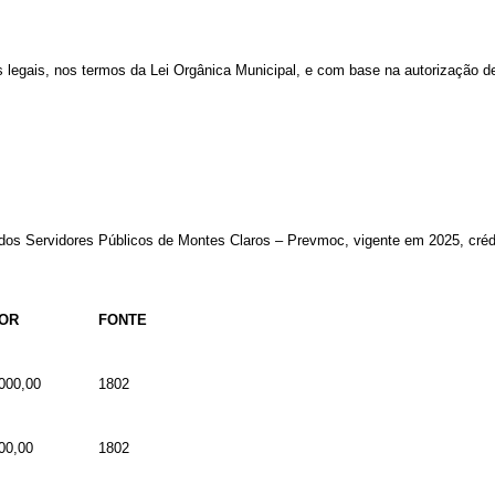
s
legais,
nos
termos
da
Lei
Orgânica
Municipal,
e
com
base
na
autorização de
 dos Servidores Públicos de Montes Claros – Prevmoc
,
vigente
em
202
5
,
créd
OR
FONTE
000,00
1802
00,00
1802