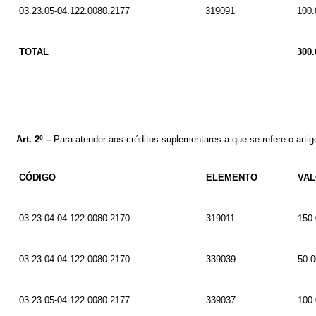
03.23.05-04.122.0080.2177
319091
100.
TOTAL
300.
Art.
2º
–
Para atender aos créditos suplementares a que se refere o artigo
CÓDIGO
ELEMENTO
VA
03.23.04-04.122.0080.2170
319011
150.
03.23.04-04.122.0080.2170
339039
50.0
03.23.05-04.122.0080.2177
339037
100.