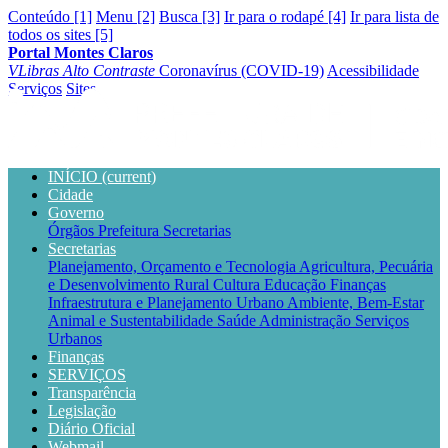
Conteúdo [1]
Menu [2]
Busca [3]
Ir para o rodapé [4]
Ir para lista de
todos os sites [5]
Portal Montes Claros
VLibras
Alto Contraste
Coronavírus (COVID-19)
Acessibilidade
Serviços
Sites
INÍCIO
(current)
Cidade
Governo
Órgãos
Prefeitura
Secretarias
Secretarias
Planejamento, Orçamento e Tecnologia
Agricultura, Pecuária
e Desenvolvimento Rural
Cultura
Educação
Finanças
Infraestrutura e Planejamento Urbano
Ambiente, Bem-Estar
Animal e Sustentabilidade
Saúde
Administração
Serviços
Urbanos
Finanças
SERVIÇOS
Transparência
Legislação
Diário Oficial
Webmail