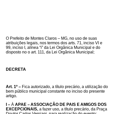
O Prefeito de Montes Claros – MG, no uso de suas
atribuições legais, nos termos dos arts. 71, inciso VI e
99, inciso I, alínea “i” da Lei Orgânica Municipal e do
disposto no
o art. 111, da Lei Orgânica Municipal
;
DECRETA
Art. 1º –
Fica autorizado, a título precário, a utilização do
bem público municipal constante no inciso do presente
artigo.
I –
À
APAE – ASSOCIAÇÃO DE PAIS E AMIGOS DOS
EXCEPCIONAIS,
a fazer uso, a título precário, da Praça
Doutor Carlos Versiani, para realização
do evento: