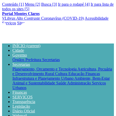
Conteúdo [1]
Menu [2]
Busca [3]
Ir para o rodapé [4]
Ir para lista de
todos os sites [5]
Portal Montes Claros
VLibras
Alto Contraste
Coronavírus (COVID-19)
Acessibilidade
Serviços
Sites
INÍCIO
(current)
Cidade
Governo
Órgãos
Prefeitura
Secretarias
Secretarias
Planejamento, Orçamento e Tecnologia
Agricultura, Pecuária
e Desenvolvimento Rural
Cultura
Educação
Finanças
Infraestrutura e Planejamento Urbano
Ambiente, Bem-Estar
Animal e Sustentabilidade
Saúde
Administração
Serviços
Urbanos
Finanças
SERVIÇOS
Transparência
Legislação
Diário Oficial
Webmail