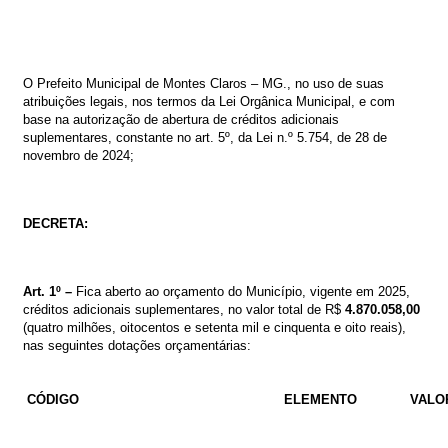
O
Prefeito
Municipal
de
Montes
Claros
–
MG.,
no
uso
de
suas
atribuições
legais,
nos
termos
da
Lei
Orgânica
Municipal,
e com
base na autorização de abertura de créditos adicionais
suplementares,
constante no
art. 5º, da
Lei
n.º
5
.754
,
de
28
de
novembro
de
2024
;
DECRETA:
Art. 1º –
Fica aberto ao orçamento do Município, vigente em 2025,
créditos
adicionais suplementares
, no valor total de R$
4.870.058,00
(quatro milhões, oitocentos e setenta mil e cinquenta e oito reais),
nas seguintes dotações orçamentárias:
CÓDIGO
ELEMENTO
VALO