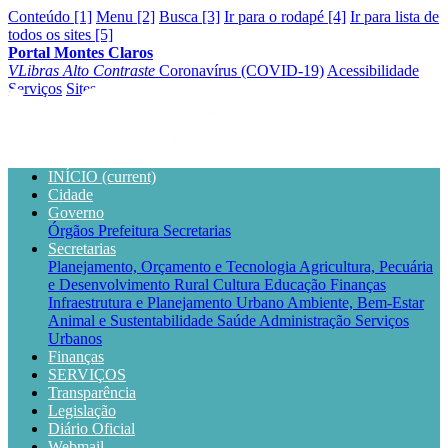
Conteúdo [1]
Menu [2]
Busca [3]
Ir para o rodapé [4]
Ir para lista de
todos os sites [5]
Portal Montes Claros
VLibras
Alto Contraste
Coronavírus (COVID-19)
Acessibilidade
Serviços
Sites
INÍCIO
(current)
Cidade
Governo
Órgãos
Prefeitura
Secretarias
Secretarias
Planejamento, Orçamento e Tecnologia
Agricultura, Pecuária
e Desenvolvimento Rural
Cultura
Educação
Finanças
Infraestrutura e Planejamento Urbano
Ambiente, Bem-Estar
Animal e Sustentabilidade
Saúde
Administração
Serviços
Urbanos
Finanças
SERVIÇOS
Transparência
Legislação
Diário Oficial
Webmail