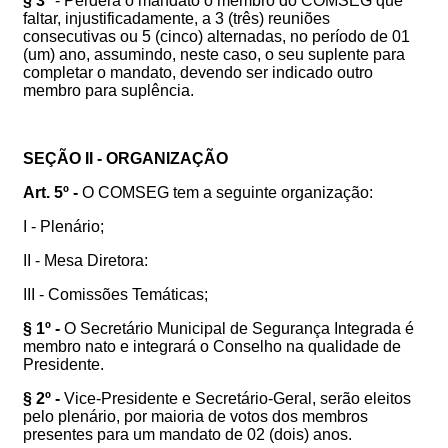
§ 3º
- Perderá o mandato o membro do COMSEG que
faltar, injustificadamente, a 3 (três) reuniões
consecutivas ou 5 (cinco) alternadas, no período de 01
(um) ano, assumindo, neste caso, o seu suplente para
completar o mandato, devendo ser indicado outro
membro para suplência.
SEÇÃO II - ORGANIZAÇÃO
Art. 5º -
O COMSEG tem a seguinte organização:
I - Plenário;
II - Mesa Diretora:
III - Comissões Temáticas;
§ 1º -
O Secretário Municipal de Segurança Integrada é
membro nato e integrará o Conselho na qualidade de
Presidente.
§ 2º -
Vice-Presidente e Secretário-Geral, serão eleitos
pelo plenário, por maioria de votos dos membros
presentes para um mandato de 02 (dois) anos.