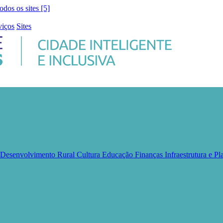
todos os sites [5]
viços
Sites
e Desenvolvimento Rural
Cultura
Educação
Finanças
Infraestrutura e 