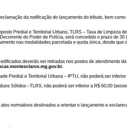
reclamação da notificação do lançamento do tributo, bem como 
mposto Predial e Territorial Urbano, TLRS – Taxa de Limpeza 
ecorrente do Poder de Polícia, será concedido o prazo de 30 (tr
mento nas modalidades parcelada e quota única, desde que o v
dificados deverão ser retiradas nos postos de atendimento da 
ncas.montesclaros.mg.gov.br.
e Predial e Territorial Urbana – IPTU, não poderá ser inferior 
duos Sólidos
–
TLRS
, não poderá ser inferior a R$ 60,00 (sesse
atos normativos destinados a orientar o lançamento e esclarece