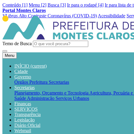
Conteúdo [1]
Menu [2]
Busca [3]
Ir para o rodapé [4]
Ir para lista de 
Portal Montes Claros
VLibras
Alto Contraste
Coronavírus (COVID-19)
Acessibilidade
Ser
Temo de Busca
Menu
INÍCIO
(current)
Cidade
Governo
Órgãos
Prefeitura
Secretarias
Secretarias
Planejamento, Orçamento e Tecnologia
Agricultura, Pecuária 
Saúde
Administração
Serviços Urbanos
Finanças
SERVIÇOS
Transparência
Legislação
Diário Oficial
Webmail