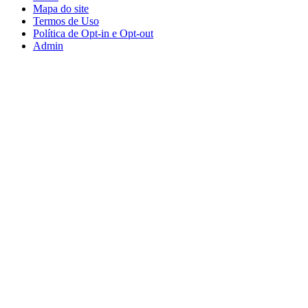
Mapa do site
Termos de Uso
Política de Opt-in e Opt-out
Admin