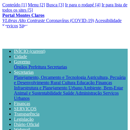
Conteúdo [1]
Menu [2]
Busca [3]
Ir para o rodapé [4]
Ir para lista de
todos os sites [5]
Portal Montes Claros
VLibras
Alto Contraste
Coronavírus (COVID-19)
Acessibilidade
Serviços
Sites
INÍCIO
(current)
Cidade
Governo
Órgãos
Prefeitura
Secretarias
Secretarias
Planejamento, Orçamento e Tecnologia
Agricultura, Pecuária
e Desenvolvimento Rural
Cultura
Educação
Finanças
Infraestrutura e Planejamento Urbano
Ambiente, Bem-Estar
Animal e Sustentabilidade
Saúde
Administração
Serviços
Urbanos
Finanças
SERVIÇOS
Transparência
Legislação
Diário Oficial
Webmail