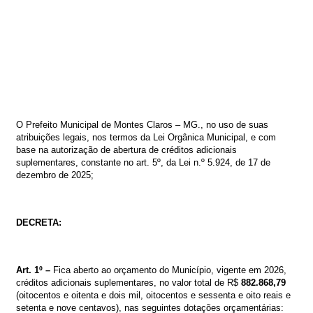
O
Prefeito
Municipal
de
Montes
Claros
–
MG.,
no
uso
de
suas
atribuições
legais,
nos
termos
da
Lei
Orgânica
Municipal,
e
com
base
na
autorização de abertura de créditos adicionais
suplementares, constante no
art. 5º, da
Lei
n.º
5
.924,
de
17
de
dezembro
de
2025
;
DECRETA:
Art. 1º –
Fica aberto ao orçamento do Município, vigente em 2026,
créditos
adicionais suplementares
, no valor total de
R$
882.868,79
(oitocentos e oitenta e dois mil, oitocentos e sessenta e oito reais e
setenta e nove centavos)
, nas seguintes dotações orçamentárias: