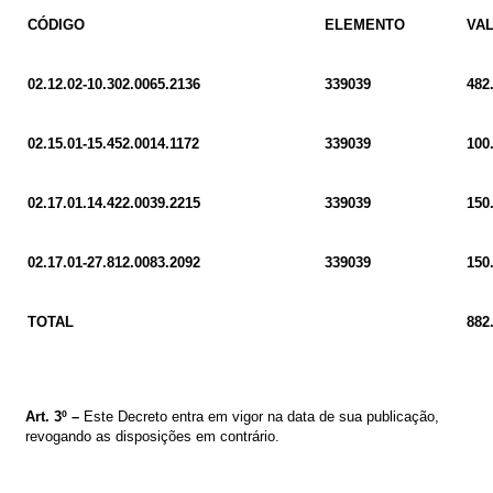
CÓDIGO
ELEMENTO
VA
02.12.02-10.302.0065.2136
339039
482
02.15.01-15.452.0014.1172
339039
100
02.17.01.14.422.0039.2215
339039
150
02.17.01-27.812.0083.2092
339039
150
TOTAL
882
Art. 3º –
Este Decreto entra em vigor na data de sua publicação,
revogando as disposições em contrário.