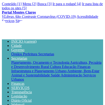
Conteúdo [1]
Menu [2]
Busca [3]
Ir para o rodapé [4]
Ir para lista de
todos os sites [5]
Portal Montes Claros
VLibras
Alto Contraste
Coronavírus (COVID-19)
Acessibilidade
Serviços
Sites
INÍCIO
(current)
Cidade
Governo
Órgãos
Prefeitura
Secretarias
Secretarias
Planejamento, Orçamento e Tecnologia
Agricultura, Pecuária
e Desenvolvimento Rural
Cultura
Educação
Finanças
Infraestrutura e Planejamento Urbano
Ambiente, Bem-Estar
Animal e Sustentabilidade
Saúde
Administração
Serviços
Urbanos
Finanças
SERVIÇOS
Transparência
Legislação
Diário Oficial
Webmail