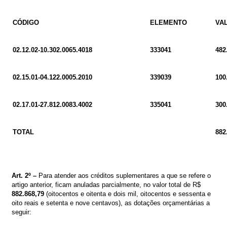
CÓDIGO
ELEMENTO
VA
02.12.02-10.302.0065.4018
333041
482
02.15.01-04.122.0005.2010
339039
100
02.17.01-27.812.0083.4002
335041
300
TOTAL
882
Art.
2º
–
Para atender aos créditos suplementares a que se refere o
artigo
anterior, ficam anuladas parcialmente, no valor total de
R$
882.868,79
(oitocentos e oitenta e dois mil, oitocentos e sessenta e
oito reais e setenta e nove centavos)
,
as dotações orçamentárias a
seguir
: