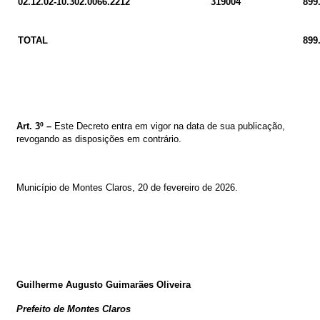
02.12.02-10.302.0066.2212
319004
899
TOTAL
899
Art. 3º –
Este Decreto entra em vigor na data de sua publicação,
revogando as disposições em contrário.
Município de Montes Claros, 20
de fevereiro de 2026
.
Guilherme Augusto Guimarães Oliveira
Prefeito de Montes Claros