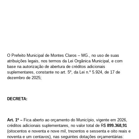
O
Prefeito
Municipal
de
Montes
Claros
–
MG.,
no
uso
de
suas
atribuições
legais,
nos
termos
da
Lei
Orgânica
Municipal,
e
com
base
na
autorização de abertura de créditos adicionais
suplementares, constante no
art. 5º, da
Lei
n.º
5
.924,
de
17
de
dezembro
de
2025
;
DECRETA:
Art. 1º –
Fica aberto ao orçamento do Município, vigente em 2026,
créditos
adicionais suplementares
, no valor total de
R$
899.368,91
(oitocentos e noventa e nove mil, trezentos e sessenta e oito reais e
noventa e um centavos)
, nas seguintes dotações orçamentárias: