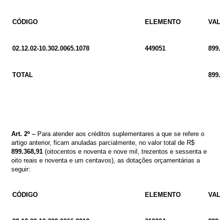
CÓDIGO
ELEMENTO
VA
02.12.02-10.302.0065.1078
449051
899
TOTAL
899
Art.
2º
–
Para atender aos créditos suplementares a que se refere o
artigo
anterior, ficam anuladas parcialmente, no valor total de
R$
899.368,91
(oitocentos e noventa e nove mil, trezentos e sessenta e
oito reais e noventa e um centavos)
,
as dotações orçamentárias a
seguir
:
CÓDIGO
ELEMENTO
VA