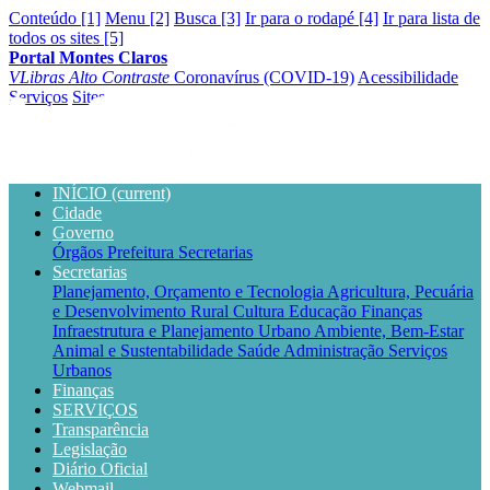
Conteúdo [1]
Menu [2]
Busca [3]
Ir para o rodapé [4]
Ir para lista de
todos os sites [5]
Portal Montes Claros
VLibras
Alto Contraste
Coronavírus (COVID-19)
Acessibilidade
Serviços
Sites
INÍCIO
(current)
Cidade
Governo
Órgãos
Prefeitura
Secretarias
Secretarias
Planejamento, Orçamento e Tecnologia
Agricultura, Pecuária
e Desenvolvimento Rural
Cultura
Educação
Finanças
Infraestrutura e Planejamento Urbano
Ambiente, Bem-Estar
Animal e Sustentabilidade
Saúde
Administração
Serviços
Urbanos
Finanças
SERVIÇOS
Transparência
Legislação
Diário Oficial
Webmail