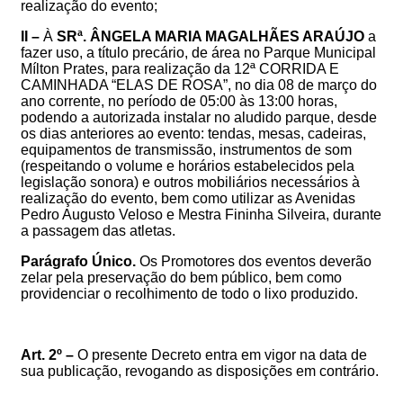
realização do evento;
II –
À
SRª. ÂNGELA MARIA MAGALHÃES ARAÚJO
a
fazer uso, a título precário, de área no Parque Municipal
Mílton Prates, para realização da 12ª CORRIDA E
CAMINHADA “ELAS DE ROSA”,
no dia 08 de março do
ano corrente,
no período de 0
5
:00 às 13:00 horas,
pod
endo a autorizada instalar no aludido parque
, desde
os dias anteriores ao evento:
tendas, mesas, cadeiras,
equipamentos de transmissão, instrumentos de som
(respeitando o volume e horários estabelecidos pela
legislação sonora) e outros mobiliários necessários à
realização do evento, bem como utilizar as Avenidas
Pedro Augusto Veloso e Mestra Fininha Silveira, durante
a passagem das atletas
.
Parágrafo Único.
Os
Promotores dos eventos
deverão
zelar pela preservação do bem público, bem como
providenciar o recolhimento de todo o lixo produzido
.
Art. 2º –
O presente Decreto entra em vigor na data de
sua publicação, revogando as disposições em contrário.