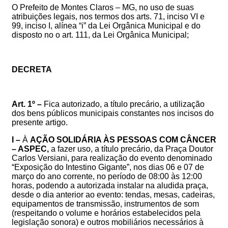
O Prefeito de Montes Claros – MG, no uso de suas
atribuições legais, nos termos dos arts. 71, inciso VI e
99, inciso I, alínea “i” da Lei Orgânica Municipal e do
disposto no
o art. 111, da Lei Orgânica Municipal
;
DECRETA
Art. 1º –
Fica autorizado, a título precário, a utilização
dos bens públicos municipais constantes nos incisos do
presente artigo.
I –
À
AÇÃO SOLIDÁRIA ÀS PESSOAS COM CÂNCER
– ASPEC
,
a fazer uso, a título precário, da Praça Doutor
Carlos Versiani, para realização do evento denominado
“Exposição do Intestino Gigante”,
nos dias 06 e 07 de
março do ano corrente, no período de 08:00 às 12:00
horas, podendo a autorizada instalar na aludida praça
,
desde o dia anterior ao evento:
tendas, mesas, cadeiras,
equipamentos de transmissão, instrumentos de som
(respeitando o volume e horários estabelecidos pela
legislação sonora) e outros mobiliários necessários à