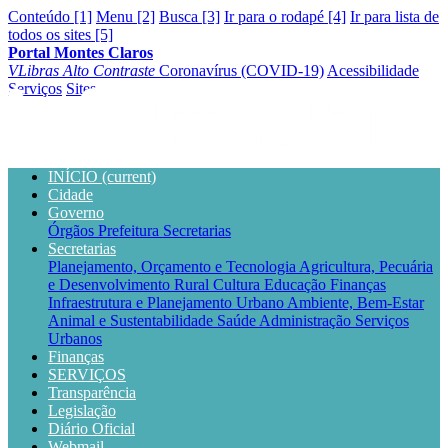
Conteúdo [1]
Menu [2]
Busca [3]
Ir para o rodapé [4]
Ir para lista de
todos os sites [5]
Portal Montes Claros
VLibras
Alto Contraste
Coronavírus (COVID-19)
Acessibilidade
Serviços
Sites
INÍCIO
(current)
Cidade
Governo
Órgãos
Prefeitura
Secretarias
Secretarias
Planejamento, Orçamento e Tecnologia
Agricultura, Pecuária
e Desenvolvimento Rural
Cultura
Educação
Finanças
Infraestrutura e Planejamento Urbano
Ambiente, Bem-Estar
Animal e Sustentabilidade
Saúde
Administração
Serviços
Urbanos
Finanças
SERVIÇOS
Transparência
Legislação
Diário Oficial
Webmail