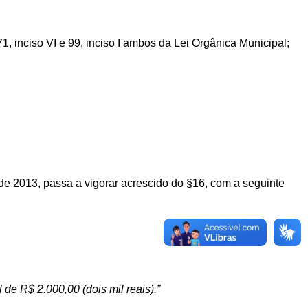
71,
inciso
VI
e
99, inciso I ambos
da
Lei
Orgânica
Municipal;
 de 2013, passa a vigorar acrescido do §16, com a seguinte
de R$ 2.000,00 (dois mil reais).
”