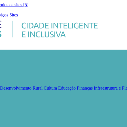
todos os sites [5]
viços
Sites
e Desenvolvimento Rural
Cultura
Educação
Finanças
Infraestrutura e 