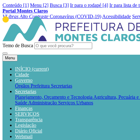
Conteúdo [1]
Menu [2]
Busca [3]
Ir para o rodapé [4]
Ir para lista de 
Portal Montes Claros
VLibras
Alto Contraste
Coronavírus (COVID-19)
Acessibilidade
Ser
Temo de Busca
Menu
INÍCIO
(current)
Cidade
Governo
Órgãos
Prefeitura
Secretarias
Secretarias
Planejamento, Orçamento e Tecnologia
Agricultura, Pecuária 
Saúde
Administração
Serviços Urbanos
Finanças
SERVIÇOS
Transparência
Legislação
Diário Oficial
Webmail