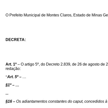
O
Prefeito
Municipal
de
Montes
Claros,
Estado
de
Minas
Ge
DECRETA:
Art. 1º
– O artigo 5º, do Decreto 2.839, de 26 de agosto de
redação:
“
Art. 5º –
…
§1º – …
...
§16 –
O
s adiantamentos constantes do caput, concedidos à S