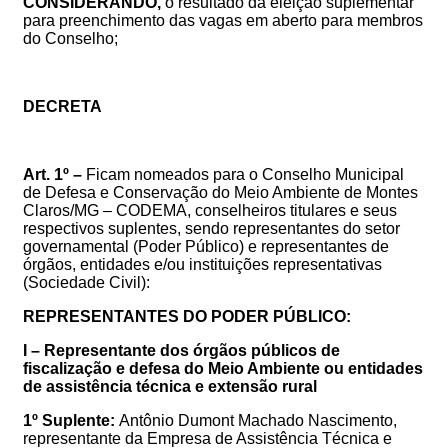
CONSIDERANDO,
o resultado da
eleição suplementar
para preenchimento das vagas em aberto para membros
do Conselho
;
DECRETA
Art.
1º
–
Ficam
nomeados
para
o
Conselho Municipal
de Defesa e Conservação do Meio Ambiente de Montes
Claros/MG – CODEMA
,
conselheiros
titulares
e
seus
respectivos
suplentes,
sendo
representantes
do
setor
governamental
(Poder
Público)
e
representantes
de
órgãos,
entidades
e/ou
instituições
representativas
(Sociedade
Civil):
REPRESENTANTES DO PODER PÚBLICO:
I – Representante dos órgãos públicos de
fiscalização e defesa do Meio Ambiente ou entidades
de assistência técnica e extensão rural
1º Suplente:
Antônio Dumont Machado Nascimento
,
representante da Empresa de Assistência Técnica e