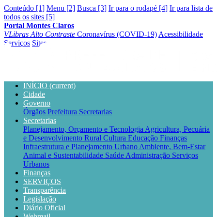
Conteúdo [1]
Menu [2]
Busca [3]
Ir para o rodapé [4]
Ir para lista de
todos os sites [5]
Portal Montes Claros
VLibras
Alto Contraste
Coronavírus (COVID-19)
Acessibilidade
Serviços
Sites
INÍCIO
(current)
Cidade
Governo
Órgãos
Prefeitura
Secretarias
Secretarias
Planejamento, Orçamento e Tecnologia
Agricultura, Pecuária
e Desenvolvimento Rural
Cultura
Educação
Finanças
Infraestrutura e Planejamento Urbano
Ambiente, Bem-Estar
Animal e Sustentabilidade
Saúde
Administração
Serviços
Urbanos
Finanças
SERVIÇOS
Transparência
Legislação
Diário Oficial
Webmail