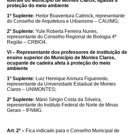
liberais do Município de Montes Claros, ligadas à
proteção do meio ambiente
1º Suplente:
Heitor Boaventura Catrinck
, representante
do
Conselho de Arquitetura e Urbanismo – CAU/MG
;
2° Suplente:
Yule Roberta Ferreira Nunes
,
representante do
Conselho Regional de Biologia 4ª
Região – CRBIO4
.
VI – Representante dos professores de instituição de
ensino superior do Município de Montes Claros,
ocupante de cadeira afeta à proteção do meio
ambiente
1º Suplente:
Luiz Henrique Arimura Figueiredo
,
representante da
Universidade Estadual de Montes
Claros – UNIMONTES
;
2
º Suplente:
Mário Sérgio Costa da Silveira
,
representante do
Instituto Federal do Norte de Minas
Gerais – IFNMG
.
Art.
2º
–
Fica indicado para o Conselho Municipal de