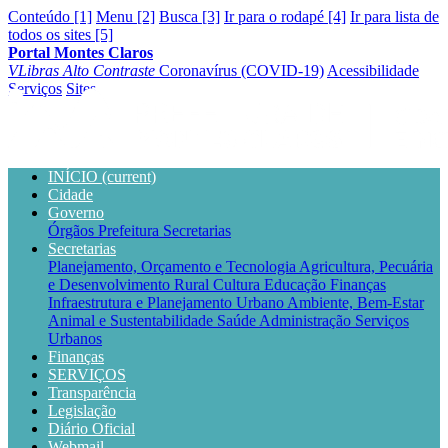
Conteúdo [1]
Menu [2]
Busca [3]
Ir para o rodapé [4]
Ir para lista de
todos os sites [5]
Portal Montes Claros
VLibras
Alto Contraste
Coronavírus (COVID-19)
Acessibilidade
Serviços
Sites
INÍCIO
(current)
Cidade
Governo
Órgãos
Prefeitura
Secretarias
Secretarias
Planejamento, Orçamento e Tecnologia
Agricultura, Pecuária
e Desenvolvimento Rural
Cultura
Educação
Finanças
Infraestrutura e Planejamento Urbano
Ambiente, Bem-Estar
Animal e Sustentabilidade
Saúde
Administração
Serviços
Urbanos
Finanças
SERVIÇOS
Transparência
Legislação
Diário Oficial
Webmail