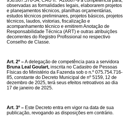
958.867.376-34
, CAU n.º A28087-9
a competência para,
observadas as formalidades legais, elaborarem projetos
e
planejamentos
técnicos,
planilhas orçamentárias,
estudos técnicos preliminares, projetos básicos, projetos
técnicos, laudos, vistorias, fiscalização e
acompanhamento técnico e emitirem Anotação de
Responsabilidade Técnica (ART) e outras atribuições
decorrentes do Registro Profissional no respectivo
Conselho de Classe
.
Art. 2º –
A delegação de competência para a servidora
Bruna Leal Goulart
,
inscrita no Cadastro de Pessoas
Físicas do Ministério da Fazenda sob o n.º 075.754.716-
85
, constante do
Decreto Municipal de nº 5159, 12 de
dezembro de 2025,
terá seus efeitos retroativos ao dia
17 de janeiro de 2025.
Art. 3º –
Este Decreto entra em vigor na data de sua
publicação, revogando as disposições em contrário.