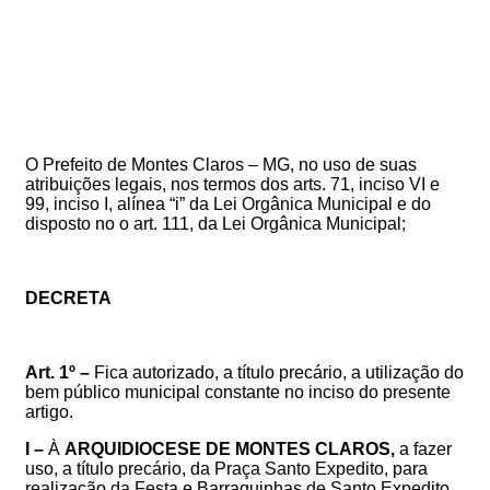
O Prefeito de Montes Claros – MG, no uso de suas
atribuições legais, nos termos dos arts. 71, inciso VI e
99, inciso I, alínea “i” da Lei Orgânica Municipal e do
disposto no
o art. 111, da Lei Orgânica Municipal
;
DECRETA
Art. 1º –
Fica autorizado, a título precário, a utilização do
bem público municipal constante no inciso do presente
artigo.
I –
À
ARQUIDIOCESE DE MONTES CLAROS,
a fazer
uso, a título precário, da Praça Santo Expedito, para
realização da Festa e Barraquinhas de Santo Expedito,