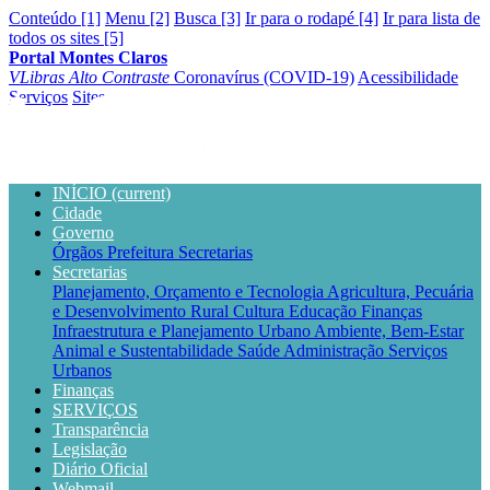
Conteúdo [1]
Menu [2]
Busca [3]
Ir para o rodapé [4]
Ir para lista de
todos os sites [5]
Portal Montes Claros
VLibras
Alto Contraste
Coronavírus (COVID-19)
Acessibilidade
Serviços
Sites
INÍCIO
(current)
Cidade
Governo
Órgãos
Prefeitura
Secretarias
Secretarias
Planejamento, Orçamento e Tecnologia
Agricultura, Pecuária
e Desenvolvimento Rural
Cultura
Educação
Finanças
Infraestrutura e Planejamento Urbano
Ambiente, Bem-Estar
Animal e Sustentabilidade
Saúde
Administração
Serviços
Urbanos
Finanças
SERVIÇOS
Transparência
Legislação
Diário Oficial
Webmail