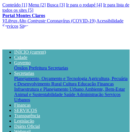
Conteúdo [1]
Menu [2]
Busca [3]
Ir para o rodapé [4]
Ir para lista de
todos os sites [5]
Portal Montes Claros
VLibras
Alto Contraste
Coronavírus (COVID-19)
Acessibilidade
Serviços
Sites
INÍCIO
(current)
Cidade
Governo
Órgãos
Prefeitura
Secretarias
Secretarias
Planejamento, Orçamento e Tecnologia
Agricultura, Pecuária
e Desenvolvimento Rural
Cultura
Educação
Finanças
Infraestrutura e Planejamento Urbano
Ambiente, Bem-Estar
Animal e Sustentabilidade
Saúde
Administração
Serviços
Urbanos
Finanças
SERVIÇOS
Transparência
Legislação
Diário Oficial
Webmail