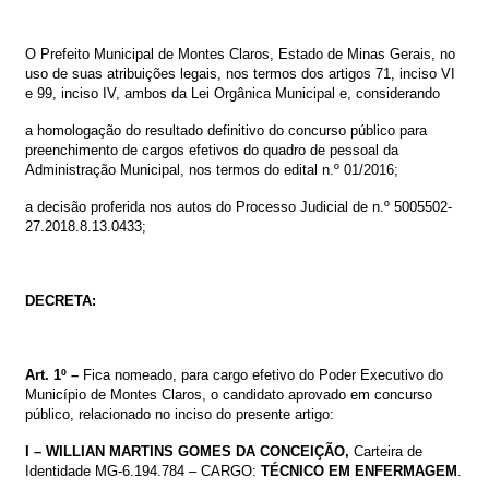
O
Prefeito
Municipal
de
Montes
Claros,
Estado
de
Minas
Gerais,
no
uso
de suas
atribuições
legais,
nos
termos
dos
artigos
71,
inciso
VI
e
99, inciso IV, ambos
da
Lei
Orgânica
Municipal
e, considerando
a homologação do resultado definitivo do concurso público para
preenchimento de cargos efetivos do quadro de pessoal da
Administração Municipal, nos termos do edital n.º 01/2016;
a decisão proferida nos autos do Processo Judicial de n.º 5005502-
27.2018.8.13.0433
;
DECRETA:
Art.
1º
–
Fica nomeado, para cargo efetivo do Poder Executivo do
Município de Montes Claros, o candidato aprovado em concurso
público, relacionado no inciso do presente artigo:
I –
WILLIAN MARTINS GOMES DA CONCEIÇÃO
,
Carteira de
Identidade
MG-6.194.784
– CARGO:
TÉCNICO EM ENFERMAGEM
.