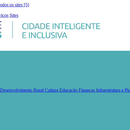
todos os sites [5]
viços
Sites
e Desenvolvimento Rural
Cultura
Educação
Finanças
Infraestrutura e 