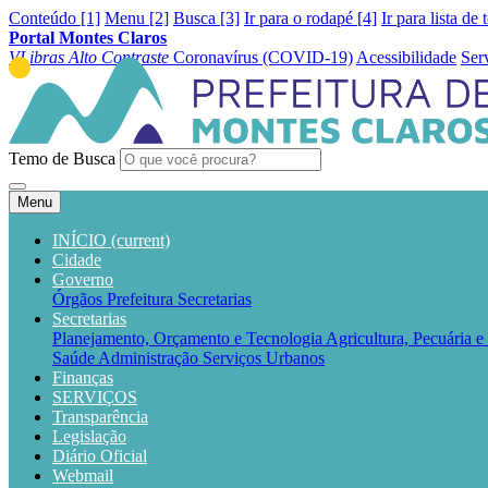
Conteúdo [1]
Menu [2]
Busca [3]
Ir para o rodapé [4]
Ir para lista de 
Portal Montes Claros
VLibras
Alto Contraste
Coronavírus (COVID-19)
Acessibilidade
Ser
Temo de Busca
Menu
INÍCIO
(current)
Cidade
Governo
Órgãos
Prefeitura
Secretarias
Secretarias
Planejamento, Orçamento e Tecnologia
Agricultura, Pecuária 
Saúde
Administração
Serviços Urbanos
Finanças
SERVIÇOS
Transparência
Legislação
Diário Oficial
Webmail