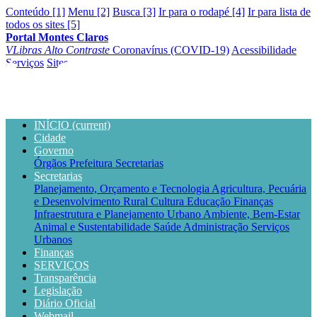
Conteúdo [1]
Menu [2]
Busca [3]
Ir para o rodapé [4]
Ir para lista de
todos os sites [5]
Portal Montes Claros
VLibras
Alto Contraste
Coronavírus (COVID-19)
Acessibilidade
Serviços
Sites
INÍCIO
(current)
Cidade
Governo
Órgãos
Prefeitura
Secretarias
Secretarias
Planejamento, Orçamento e Tecnologia
Agricultura, Pecuária
e Desenvolvimento Rural
Cultura
Educação
Finanças
Infraestrutura e Planejamento Urbano
Ambiente, Bem-Estar
Animal e Sustentabilidade
Saúde
Administração
Serviços
Urbanos
Finanças
SERVIÇOS
Transparência
Legislação
Diário Oficial
Webmail