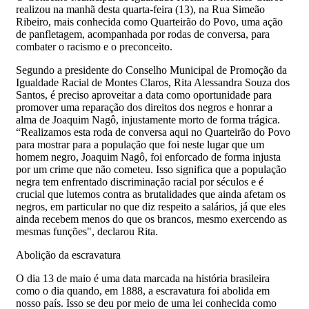
realizou na manhã desta quarta-feira (13), na Rua Simeão
Ribeiro, mais conhecida como Quarteirão do Povo, uma ação
de panfletagem, acompanhada por rodas de conversa, para
combater o racismo e o preconceito.
Segundo a presidente do Conselho Municipal de Promoção da
Igualdade Racial de Montes Claros, Rita Alessandra Souza dos
Santos, é preciso aproveitar a data como oportunidade para
promover uma reparação dos direitos dos negros e honrar a
alma de Joaquim Nagô, injustamente morto de forma trágica.
“Realizamos esta roda de conversa aqui no Quarteirão do Povo
para mostrar para a população que foi neste lugar que um
homem negro, Joaquim Nagô, foi enforcado de forma injusta
por um crime que não cometeu. Isso significa que a população
negra tem enfrentado discriminação racial por séculos e é
crucial que lutemos contra as brutalidades que ainda afetam os
negros, em particular no que diz respeito a salários, já que eles
ainda recebem menos do que os brancos, mesmo exercendo as
mesmas funções", declarou Rita.
Abolição da escravatura
O dia 13 de maio é uma data marcada na história brasileira
como o dia quando, em 1888, a escravatura foi abolida em
nosso país. Isso se deu por meio de uma lei conhecida como