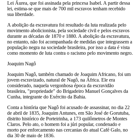
Lei Áurea, que foi assinada pela princesa Isabel. A partir dessa
lei, estima-se que mais de 700 mil escravos tenham recebido
sua liberdade.
A abolição da escravatura foi resultado da luta realizada pelo
movimento abolicionista, pela sociedade civil e pelos escravos
durante as décadas de 1870 e 1880. A abolição da escravatura,
no entanto, não foi acompanhada de medidas que integrassem a
população negra na sociedade brasileira, por isso a data é vista
como momento de luta contra o racismo pelo movimento negro.
Joaquim Nagô
Joaquim Nagô, também chamado de Joaquim Africano, foi um
jovem escravizado, natural de Nagô, na África. Ele era
considerado, naquela vergonhosa época da escravidão
brasileira, "propriedade" do Brigadeiro Manuel Gonçalves da
Cunha, integrante do Exército da Bahia.
Conta a história que Nagô foi acusado de assassinar, no dia 22
de abril de 1835, Joaquim Antunes, em São José de Gorutuba,
distrito histórico de Porteirinha, a 173 quilômetros de Montes
Claros. Pelo ato, o homem foi a júri popular, condenado e
morto por enforcamento nas cercanias do atual Café Galo, no
dia 30 de maio de 1836.