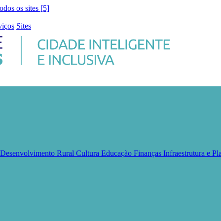
todos os sites [5]
viços
Sites
e Desenvolvimento Rural
Cultura
Educação
Finanças
Infraestrutura e 