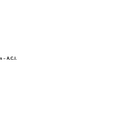
s – A.C.I.