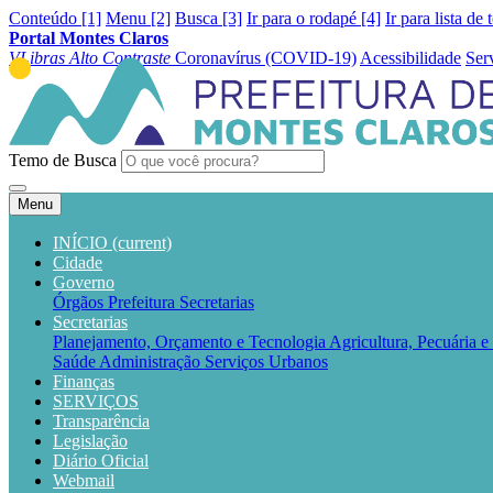
Conteúdo [1]
Menu [2]
Busca [3]
Ir para o rodapé [4]
Ir para lista de 
Portal Montes Claros
VLibras
Alto Contraste
Coronavírus (COVID-19)
Acessibilidade
Ser
Temo de Busca
Menu
INÍCIO
(current)
Cidade
Governo
Órgãos
Prefeitura
Secretarias
Secretarias
Planejamento, Orçamento e Tecnologia
Agricultura, Pecuária 
Saúde
Administração
Serviços Urbanos
Finanças
SERVIÇOS
Transparência
Legislação
Diário Oficial
Webmail