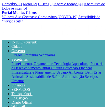
Conteúdo [1]
Menu [2]
Busca [3]
Ir para o rodapé [4]
Ir para lista de
todos os sites [5]
Portal Montes Claros
VLibras
Alto Contraste
Coronavírus (COVID-19)
Acessibilidade
Serviços
Sites
INÍCIO
(current)
Cidade
Governo
Órgãos
Prefeitura
Secretarias
Secretarias
Planejamento, Orçamento e Tecnologia
Agricultura, Pecuária
e Desenvolvimento Rural
Cultura
Educação
Finanças
Infraestrutura e Planejamento Urbano
Ambiente, Bem-Estar
Animal e Sustentabilidade
Saúde
Administração
Serviços
Urbanos
Finanças
SERVIÇOS
Transparência
Legislação
Diário Oficial
Webmail