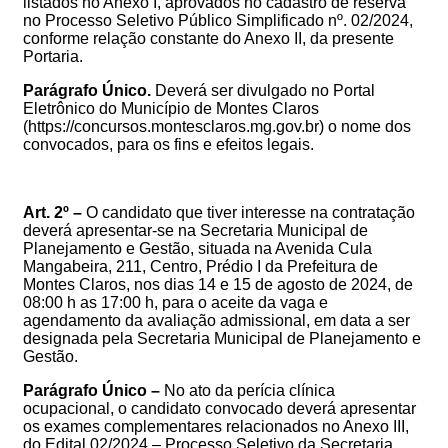
listados no Anexo I, aprovados no cadastro de reserva
no
Processo Seletivo Público Simplificado nº. 02/2024,
conforme relação constante do Anexo II, da presente
Portaria.
Parágrafo Único.
Deverá ser divulgado no
Portal
Eletrônico do Município de Montes Claros
(https://concursos.montesclaros.mg.gov.br) o nome dos
convocados, para os fins e efeitos legais.
Art. 2º –
O candidato que tiver interesse na contratação
deverá apresentar-se na Secretaria Municipal de
Planejamento e Gestão, situad
a na Avenida Cula
Mangabeira, 211, Centro, Prédio I da Prefeitura de
Montes Claros, nos dias 14 e 15 de agosto de 2024, de
08:00 h as 17:00 h, para o aceite da vaga e
agendamento d
a avaliação admissional, em data a ser
designada pela Secretaria Municipal de Planejamento e
Gestão.
Parágrafo Único –
No ato da perícia clínica
ocupacional, o candidato convocado deverá apresentar
os exames complementares
relacionados no Anexo III,
do Edital 02/2024 – Processo Seletivo da Secretaria