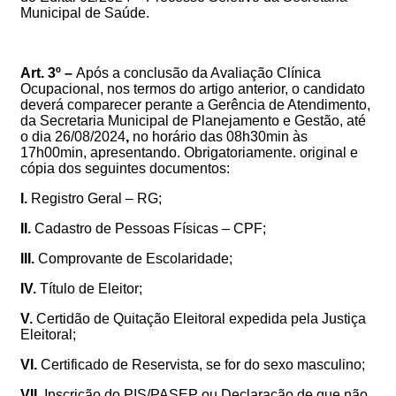
Municipal de Saúde
.
Art. 3º –
Após a conclusão da Avaliação Clínica
Ocupacional, nos termos do artigo anterior, o candidato
deverá comparecer perante a Gerência de Atendimento,
da Secretaria Municipal de Planejamento e Gestão, até
o dia 26/08/2024
,
no horário das 08h30min às
17h00min, apresentando. Obrigatoriamente. original e
cópia dos seguintes documentos:
I.
Registro Geral – RG;
II.
Cadastro de Pessoas Físicas – CPF;
III.
Comprovante de Escolaridade;
IV.
Título de Eleitor;
V.
Certidão de Quitação Eleitoral expedida pela Justiça
Eleitoral;
VI.
Certificado de Reservista, se for do sexo masculino;
VII.
Inscrição do PIS/PASEP ou Declaração de que não