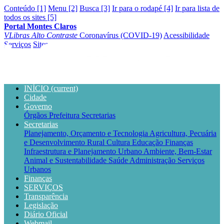
Conteúdo [1]
Menu [2]
Busca [3]
Ir para o rodapé [4]
Ir para lista de
todos os sites [5]
Portal Montes Claros
VLibras
Alto Contraste
Coronavírus (COVID-19)
Acessibilidade
Serviços
Sites
INÍCIO
(current)
Cidade
Governo
Órgãos
Prefeitura
Secretarias
Secretarias
Planejamento, Orçamento e Tecnologia
Agricultura, Pecuária
e Desenvolvimento Rural
Cultura
Educação
Finanças
Infraestrutura e Planejamento Urbano
Ambiente, Bem-Estar
Animal e Sustentabilidade
Saúde
Administração
Serviços
Urbanos
Finanças
SERVIÇOS
Transparência
Legislação
Diário Oficial
Webmail