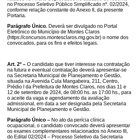
no
Processo Seletivo Público Simplificado nº. 02/2024,
conforme relação constante do Anexo II, da presente
Portaria.
Parágrafo Único.
Deverá ser divulgado no
Portal
Eletrônico do Município de Montes Claros
(https://concursos.montesclaros.mg.gov.br) o nome dos
convocados, para os fins e efeitos legais.
Art. 2º –
O candidato que tiver interesse na contratação
na futura e eventual contratação deverá apresentar-se
na Secretaria Municipal de Planejamento e Gestão,
situad
a na Avenida Cula Mangabeira, 211, Centro,
Prédio I da Prefeitura de Montes Claros, nos dias 11 e
12 de setembro de 2024, de 08:00 hs. as 17:00 hs., para
o aceite da vaga e agendamento d
a avaliação
admissional, em data a ser designada pela Secretaria
Municipal de Planejamento e Gestão.
Parágrafo Único –
No ato da perícia clínica
ocupacional, o candidato convocado deverá apresentar
os exames complementares
relacionados no Anexo III,
do Edital 02/2024 – Processo Seletivo da Secretaria