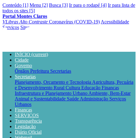
Conteúdo [1]
Menu [2]
Busca [3]
Ir para o rodapé [4]
Ir para lista de
todos os sites [5]
Portal Montes Claros
VLibras
Alto Contraste
Coronavírus (COVID-19)
Acessibilidade
Serviços
Sites
INÍCIO
(current)
Cidade
Governo
Órgãos
Prefeitura
Secretarias
Secretarias
Planejamento, Orçamento e Tecnologia
Agricultura, Pecuária
e Desenvolvimento Rural
Cultura
Educação
Finanças
Infraestrutura e Planejamento Urbano
Ambiente, Bem-Estar
Animal e Sustentabilidade
Saúde
Administração
Serviços
Urbanos
Finanças
SERVIÇOS
Transparência
Legislação
Diário Oficial
Webmail