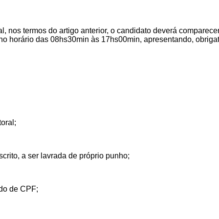
, nos termos do artigo anterior, o candidato deverá comparece
no horário das 08hs30min às 17hs00min, apresentando, obrigat
oral;
rito, a ser lavrada de próprio punho;
do de CPF;