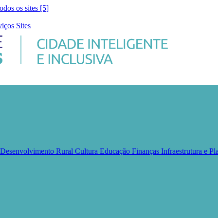
todos os sites [5]
viços
Sites
e Desenvolvimento Rural
Cultura
Educação
Finanças
Infraestrutura e 