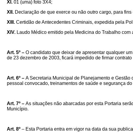
XI.
01 (uma) foto 3X4;
XII.
Declaração de que exerce ou não outro cargo, para fins 
XIII.
Certidão de Antecedentes Criminais, expedida pela Polí
XIV.
Laudo Médico emitido pela Medicina do Trabalho com as
Art. 5º –
O candidato que deixar de apresentar qualquer um 
de 23 dezembro de 2003, ficará impedido de firmar contrato
Art. 6º –
A Secretaria Municipal de Planejamento e Gestão d
pessoal convocado, treinamentos de saúde e segurança do 
Art. 7º
–
As situações não abarcadas por esta Portaria serã
Município.
Art. 8º
–
Esta Portaria entra em vigor na data da sua public