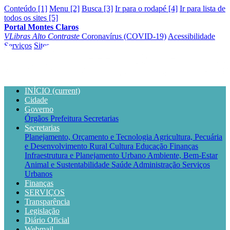
Conteúdo [1]
Menu [2]
Busca [3]
Ir para o rodapé [4]
Ir para lista de
todos os sites [5]
Portal Montes Claros
VLibras
Alto Contraste
Coronavírus (COVID-19)
Acessibilidade
Serviços
Sites
INÍCIO
(current)
Cidade
Governo
Órgãos
Prefeitura
Secretarias
Secretarias
Planejamento, Orçamento e Tecnologia
Agricultura, Pecuária
e Desenvolvimento Rural
Cultura
Educação
Finanças
Infraestrutura e Planejamento Urbano
Ambiente, Bem-Estar
Animal e Sustentabilidade
Saúde
Administração
Serviços
Urbanos
Finanças
SERVIÇOS
Transparência
Legislação
Diário Oficial
Webmail