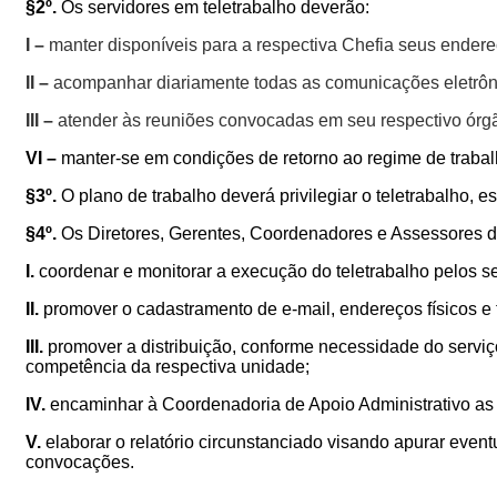
§2º.
Os servidores em teletrabalho deverão:
I –
manter disponíveis para a respectiva Chefia seus endereç
II –
acompanhar diariamente todas as comunicações eletrôni
III –
atender às reuniões convocadas em seu respectivo órgã
VI –
manter-se em condições de retorno ao regime de traba
§3º.
O plano de trabalho deverá privilegiar o teletrabalho, 
§4º.
Os Diretores, Gerentes, Coordenadores e Assessores d
I.
coordenar e monitorar a execução do teletrabalho pelos s
II.
promover o cadastramento de e-mail, endereços físicos e 
III.
promover a distribuição, conforme necessidade do serviç
competência da respectiva unidade;
IV.
encaminhar à Coordenadoria de Apoio Administrativo as i
V.
elaborar o relatório circunstanciado visando apurar even
convocações
.