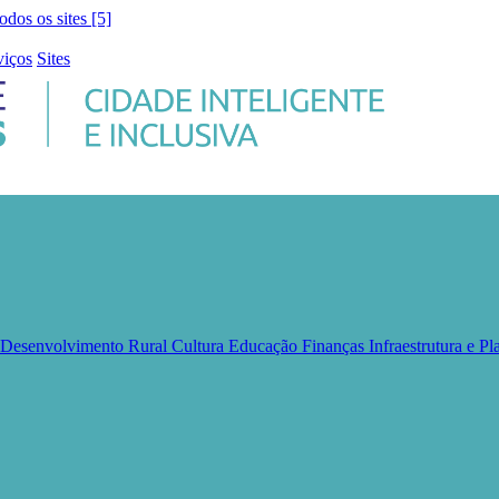
todos os sites [5]
viços
Sites
e Desenvolvimento Rural
Cultura
Educação
Finanças
Infraestrutura e 