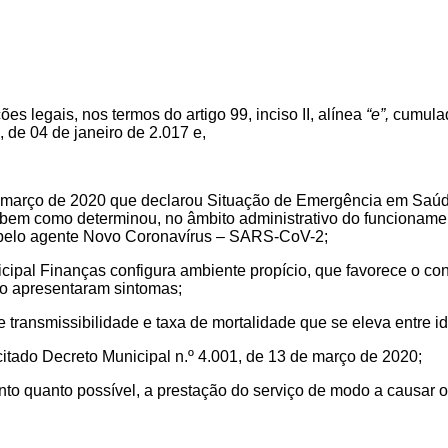
es legais, nos termos do artigo 99, inciso II, alínea
“e”,
cumulad
 de 04 de janeiro de 2.017 e,
 de março de 2020 que declarou Situação de Emergência em Saú
em como determinou, no âmbito administrativo do funcionament
 pelo agente Novo Coronavírus – SARS-CoV-2;
unicipal Finanças configura ambiente propício, que favorece o
o apresentaram sintomas;
e transmissibilidade e taxa de mortalidade que se eleva entre
o citado Decreto Municipal n.º 4.001, de 13 de março de 2020;
anto quanto possível, a prestação do serviço de modo a causar 