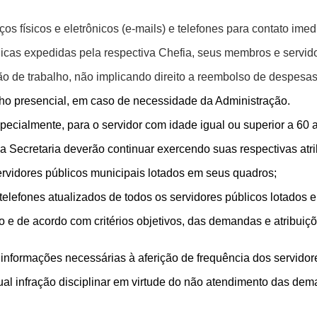
os físicos e eletrônicos (e-mails) e telefones para contato ime
cas expedidas pela respectiva Chefia, seus membros e servido
o de trabalho, não implicando direito a reembolso de despesa
lho presencial, em caso de necessidade da Administração.
especialmente, para o servidor com idade igual ou superior a 60 
a Secretaria
deverão continuar exercendo suas respectivas atri
ervidores públicos municipais lotados em seus quadros;
telefones atualizados de todos os servidores públicos lotados 
o e de acordo com critérios objetivos, das demandas e atribui
nformações necessárias à aferição de frequência dos servidores
tual infração disciplinar em virtude do não atendimento das d