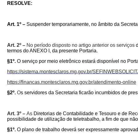
RESOLVE:
Art. 1º –
Suspender temporariamente, no âmbito da Secretari
Art. 2º –
No período disposto no artigo anterior os serviços
termos do
ANEXO I, da presente Portaria
.
§1º.
O serviço por meio eletrônico estará disponível no Port
https://sistema.montesclaros.mg.gov.br/SEFINWEBSOLICI
https://financas.montesclaros.mg.gov.br/atendimento-online
§2º.
O
s servidores da Secretaria ficarão incumbidos de presta
Art. 3º –
As
Diretorias de Contabilidade e Tesouro e de Rece
possibilidade de utilização de teletrabalho, a fim de que não
§1º.
O plano de trabalho deverá ser expressamente aprovad