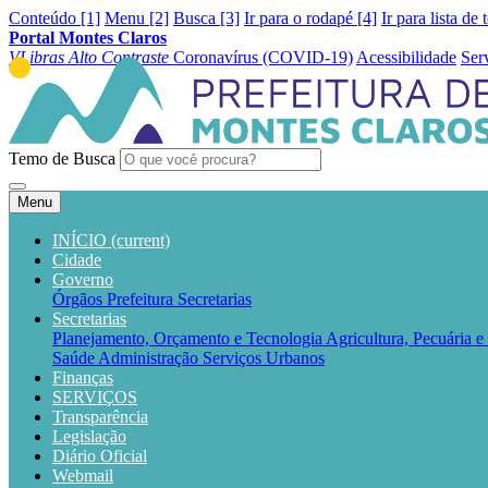
Conteúdo [1]
Menu [2]
Busca [3]
Ir para o rodapé [4]
Ir para lista de 
Portal Montes Claros
VLibras
Alto Contraste
Coronavírus (COVID-19)
Acessibilidade
Ser
Temo de Busca
Menu
INÍCIO
(current)
Cidade
Governo
Órgãos
Prefeitura
Secretarias
Secretarias
Planejamento, Orçamento e Tecnologia
Agricultura, Pecuária 
Saúde
Administração
Serviços Urbanos
Finanças
SERVIÇOS
Transparência
Legislação
Diário Oficial
Webmail