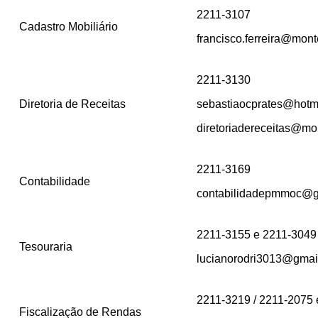
2211-3107
Cadastro Mobiliário
francisco.ferreira@mont
2211-3130
Diretoria de Receitas
sebastiaocprates@hotm
diretoriadereceitas@mo
2211-3169
Contabilidade
contabilidadepmmoc@g
2211-3155 e 2211-3049
Tesouraria
lucianorodri3013@gmai
2211-3219 / 2211-2075
Fiscalização de Rendas