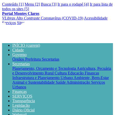
Conteúdo [1]
Menu [2]
Busca [3]
Ir para o rodapé [4]
Ir para lista de
todos os sites [5]
Portal Montes Claros
VLibras
Alto Contraste
Coronavírus (COVID-19)
Acessibilidade
Serviços
Sites
INÍCIO
(current)
Cidade
Governo
Órgãos
Prefeitura
Secretarias
Secretarias
Planejamento, Orçamento e Tecnologia
Agricultura, Pecuária
e Desenvolvimento Rural
Cultura
Educação
Finanças
Infraestrutura e Planejamento Urbano
Ambiente, Bem-Estar
Animal e Sustentabilidade
Saúde
Administração
Serviços
Urbanos
Finanças
SERVIÇOS
Transparência
Legislação
Diário Oficial
Webmail