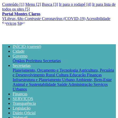
Conteúdo [1]
Menu [2]
Busca [3]
Ir para o rodapé [4]
Ir para lista de
todos os sites [5]
Portal Montes Claros
VLibras
Alto Contraste
Coronavírus (COVID-19)
Acessibilidade
Serviços
Sites
INÍCIO
(current)
Cidade
Governo
Órgãos
Prefeitura
Secretarias
Secretarias
Planejamento, Orçamento e Tecnologia
Agricultura, Pecuária
e Desenvolvimento Rural
Cultura
Educação
Finanças
Infraestrutura e Planejamento Urbano
Ambiente, Bem-Estar
Animal e Sustentabilidade
Saúde
Administração
Serviços
Urbanos
Finanças
SERVIÇOS
Transparência
Legislação
Diário Oficial
Webmail