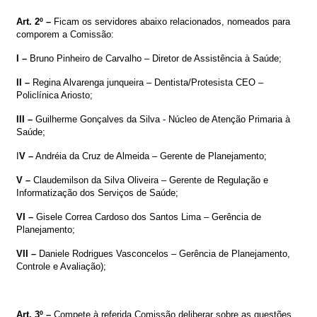
Art. 2º –
Ficam os servidores abaixo relacionados, nomeados para
comporem a Comissão:
I –
Bruno Pinheiro de Carvalho
–
Diretor de Assistência à Saúde
;
II –
Regina Alvarenga junqueira
–
Dentista/Protesista CEO –
Policlínica Ariosto
;
III –
Guilherme Gonçalves da Silva - Núcleo de Atenção Primaria à
Saúde;
I
V –
Andréia da Cruz de Almeida – Gerente de Planejamento;
V –
Claudemilson da Silva Oliveira
–
Gerente de Regulação e
Informatização dos Serviços de Saúde
;
VI –
Gisele Correa Cardoso dos Santos Lima
–
Gerência de
Planejamento
;
VII –
Daniele Rodrigues Vasconcelos
–
Gerência de Planejamento,
Controle e Avaliação);
Art. 3º –
Compete à referida Comissão deliberar sobre as questões