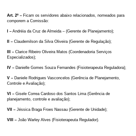
Art. 2º –
Ficam os servidores abaixo relacionados, nomeados para
comporem a Comissão:
I –
Andréia da Cruz de Almeida – (Gerente de Planejamento);
II –
Claudemilson da Silva Oliveira (
Gerente
de Regulação);
III –
Clarice Ribeiro Oliveira Matos
(Coordenadoria Serviços
Especializados);
IV –
Danielle
Gomes Souza Fernandes
(
Fisioterapeuta Reguladora
);
V –
Daniele Rodrigues Vasconcelos (Gerência de Planejamento,
Controle e Avaliação);
VI –
Gisele Correa Cardoso dos Santos Lima
(Gerência
de
planejamento, controle e avaliação
);
VII –
Jéssica Braga Froes Nassau (Gerente de Unidade);
VIII –
João Warley Alves (Fisioterapeuta Regulador
).