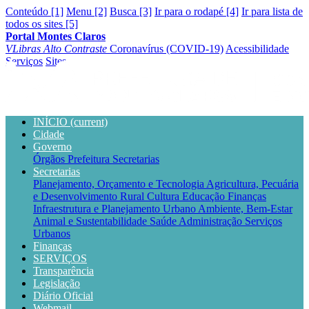
Conteúdo [1]
Menu [2]
Busca [3]
Ir para o rodapé [4]
Ir para lista de
todos os sites [5]
Portal Montes Claros
VLibras
Alto Contraste
Coronavírus (COVID-19)
Acessibilidade
Serviços
Sites
INÍCIO
(current)
Cidade
Governo
Órgãos
Prefeitura
Secretarias
Secretarias
Planejamento, Orçamento e Tecnologia
Agricultura, Pecuária
e Desenvolvimento Rural
Cultura
Educação
Finanças
Infraestrutura e Planejamento Urbano
Ambiente, Bem-Estar
Animal e Sustentabilidade
Saúde
Administração
Serviços
Urbanos
Finanças
SERVIÇOS
Transparência
Legislação
Diário Oficial
Webmail