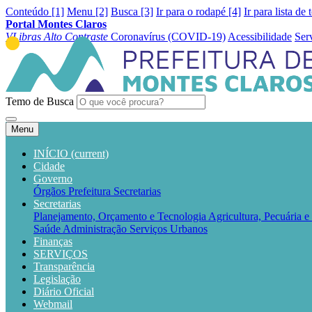
Conteúdo [1]
Menu [2]
Busca [3]
Ir para o rodapé [4]
Ir para lista de 
Portal Montes Claros
VLibras
Alto Contraste
Coronavírus (COVID-19)
Acessibilidade
Ser
Temo de Busca
Menu
INÍCIO
(current)
Cidade
Governo
Órgãos
Prefeitura
Secretarias
Secretarias
Planejamento, Orçamento e Tecnologia
Agricultura, Pecuária 
Saúde
Administração
Serviços Urbanos
Finanças
SERVIÇOS
Transparência
Legislação
Diário Oficial
Webmail