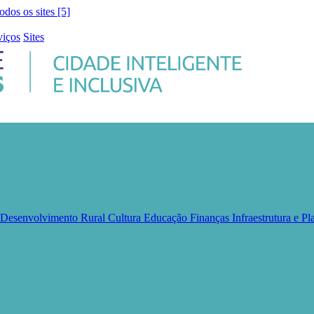
todos os sites [5]
viços
Sites
e Desenvolvimento Rural
Cultura
Educação
Finanças
Infraestrutura e 