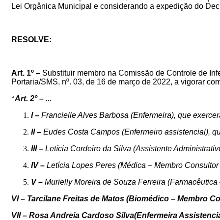
Lei Orgânica Municipal e considerando a expedição do Dec
RESOLVE:
Art. 1º –
Substituir membro na
Comissão de
Controle de In
Portaria/SMS, nº.
03
, de 16 de março de 2022
, a vigorar co
“
Art. 2º –
...
I –
Francielle Alves Barbosa (Enfermeira)
,
que exercer
II –
Eudes Costa Campos
(
Enfermeiro assistencial)
,
qu
III –
Letícia
Cordeiro da Silva
(Assistente Administrativ
IV –
Letícia Lopes Peres
(Médica – Membro Consultor 
V –
Murielly Moreira de Souza Ferreira
(Farmacêutica 
VI –
Tarcilane Freitas de Matos
(Biomédico – Membro Cons
VII –
Rosa Andreia Cardoso Silva(Enfermeira Assistenc