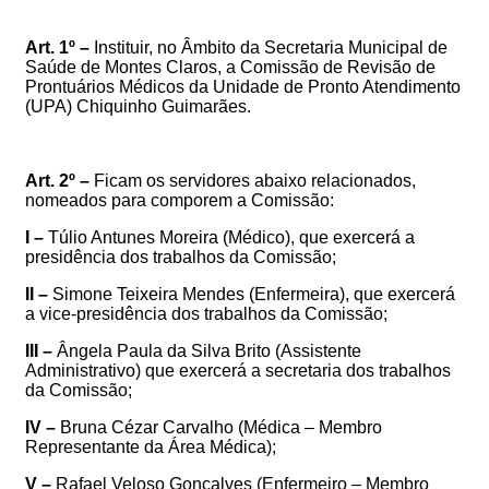
Art. 1º –
Instituir, no Âmbito da Secretaria Municipal de
Saúde de Montes Claros,
a
Comissão de Revisão de
Prontuários Médicos
da Unidade de Pronto Atendimento
(UPA) Chiquinho Guimarães.
Art. 2º –
Ficam os servidores abaixo relacionados,
nomeados para comporem
a Comissão
:
I –
Túlio Antunes Moreira
(Médico
)
,
que exercerá a
presidência
dos trabalhos da Comissão
;
II –
Simone Teixeira Mendes
(
Enfermeira
),
que exercerá
a vice-presidência
dos trabalhos da Comissão
;
III –
Ângela Paula da Silva Brito (Assistente
Administrativo)
que exercerá a secretaria
dos trabalhos
da Comissão
;
IV –
Bruna Cézar Carvalho (Médica – Membro
Representante da Área Médica);
V –
Rafael Veloso Gonçalves (Enfermeiro – Membro