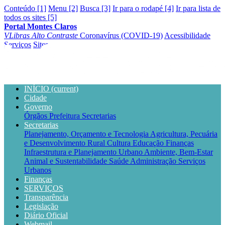
Conteúdo [1]
Menu [2]
Busca [3]
Ir para o rodapé [4]
Ir para lista de
todos os sites [5]
Portal Montes Claros
VLibras
Alto Contraste
Coronavírus (COVID-19)
Acessibilidade
Serviços
Sites
INÍCIO
(current)
Cidade
Governo
Órgãos
Prefeitura
Secretarias
Secretarias
Planejamento, Orçamento e Tecnologia
Agricultura, Pecuária
e Desenvolvimento Rural
Cultura
Educação
Finanças
Infraestrutura e Planejamento Urbano
Ambiente, Bem-Estar
Animal e Sustentabilidade
Saúde
Administração
Serviços
Urbanos
Finanças
SERVIÇOS
Transparência
Legislação
Diário Oficial
Webmail