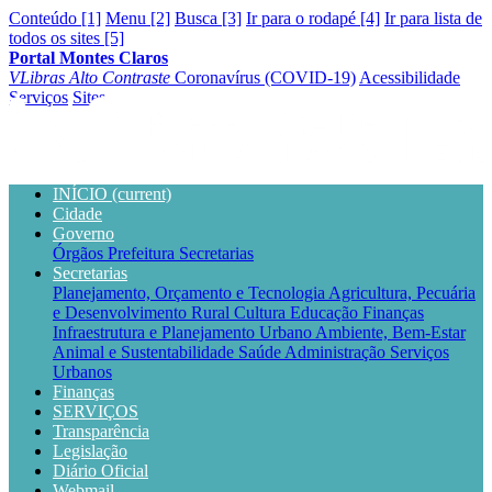
Conteúdo [1]
Menu [2]
Busca [3]
Ir para o rodapé [4]
Ir para lista de
todos os sites [5]
Portal Montes Claros
VLibras
Alto Contraste
Coronavírus (COVID-19)
Acessibilidade
Serviços
Sites
INÍCIO
(current)
Cidade
Governo
Órgãos
Prefeitura
Secretarias
Secretarias
Planejamento, Orçamento e Tecnologia
Agricultura, Pecuária
e Desenvolvimento Rural
Cultura
Educação
Finanças
Infraestrutura e Planejamento Urbano
Ambiente, Bem-Estar
Animal e Sustentabilidade
Saúde
Administração
Serviços
Urbanos
Finanças
SERVIÇOS
Transparência
Legislação
Diário Oficial
Webmail