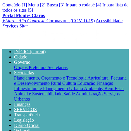
Conteúdo [1]
Menu [2]
Busca [3]
Ir para o rodapé [4]
Ir para lista de
todos os sites [5]
Portal Montes Claros
VLibras
Alto Contraste
Coronavírus (COVID-19)
Acessibilidade
Serviços
Sites
INÍCIO
(current)
Cidade
Governo
Órgãos
Prefeitura
Secretarias
Secretarias
Planejamento, Orçamento e Tecnologia
Agricultura, Pecuária
e Desenvolvimento Rural
Cultura
Educação
Finanças
Infraestrutura e Planejamento Urbano
Ambiente, Bem-Estar
Animal e Sustentabilidade
Saúde
Administração
Serviços
Urbanos
Finanças
SERVIÇOS
Transparência
Legislação
Diário Oficial
Webmail