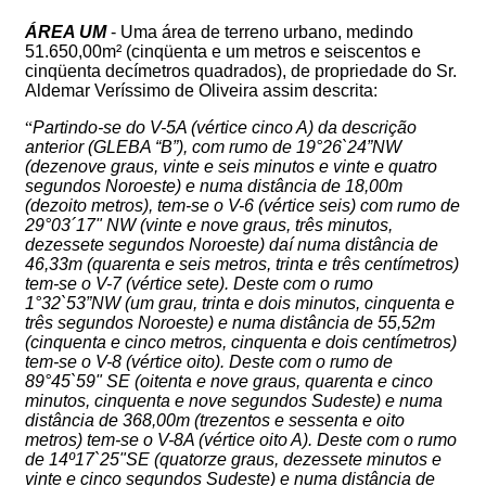
ÁREA UM
- Uma área de terreno urbano, medindo
51.650,00m² (cinqüenta e um metros e seiscentos e
cinqüenta decímetros quadrados), de propriedade do Sr.
Aldemar Veríssimo de Oliveira assim descrita:
“
Partindo-se do V-5A (vértice cinco A) da descrição
anterior (GLEBA “B”), com rumo de 19°26`24”NW
(dezenove graus, vinte e seis minutos e vinte e quatro
segundos Noroeste) e numa distância de 18,00m
(dezoito metros), tem-se o V-6 (vértice seis) com rumo de
29°03´17" NW (vinte e nove graus, três minutos,
dezessete segundos Noroeste) daí numa distância de
46,33m (quarenta e seis metros, trinta e três centímetros)
tem-se o V-7 (vértice sete). Deste com o rumo
1°32`53”NW (um grau, trinta e dois minutos, cinquenta e
três segundos Noroeste) e numa distância de 55,52m
(cinquenta e cinco metros, cinquenta e dois centímetros)
tem-se o V-8 (vértice oito). Deste com o rumo de
89°45`59" SE (oitenta e nove graus, quarenta e cinco
minutos, cinquenta e nove segundos Sudeste) e numa
distância de 368,00m (trezentos e sessenta e oito
metros) tem-se o V-8A (vértice oito A). Deste com o rumo
de 14º17`25"SE (quatorze graus, dezessete minutos e
vinte e cinco segundos Sudeste) e numa distância de