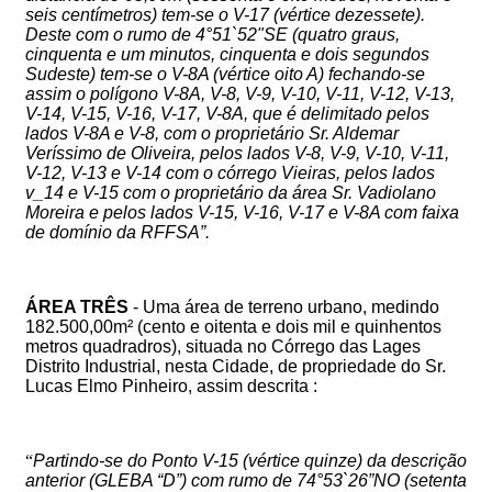
seis centímetros) tem-se o V-17 (vértice dezessete).
Deste com o rumo de 4°51`52"SE (quatro graus,
cinquenta e um minutos, cinquenta e dois segundos
Sudeste) tem-se o V-8A (vértice oito A) fechando-se
assim o polígono V-8A, V-8, V-9, V-10, V-11, V-12, V-13,
V-14, V-15, V-16, V-17, V-8A, que é delimitado pelos
lados V-8A e V-8, com o proprietário Sr. Aldemar
Veríssimo de Oliveira, pelos lados V-8, V-9, V-10, V-11,
V-12, V-13 e V-14 com o córrego Vieiras, pelos lados
v_14 e V-15 com o proprietário da área Sr. Vadiolano
Moreira e pelos lados V-15, V-16, V-17 e V-8A com faixa
de domínio da RFFSA”.
ÁREA TRÊS
-
Uma área de terreno urbano, medindo
182.500,00m² (cento e oitenta e dois mil e quinhentos
metros quadradros),
situada no Córrego das Lages
Distrito Industrial, nesta Cidade, de propriedade do Sr.
Lucas Elmo Pinheiro
, assim descrita :
“
Partindo-se do Ponto V-15 (vértice quinze) da descrição
anterior (GLEBA “D”) com rumo de 74°53`26”NO (setenta