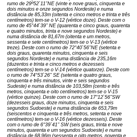
rumo de 29º52`11"NE (vinte e nove graus, cinquenta e
dois minutos e onze segundos Nordeste) e numa
distância de 85,33m (oitenta e cinco metros e trinta e três
centímetros) tem-se o V-12 (vértice doze). Deste com o
rumo de 45°44`39" NE (quarenta e cinco graus, quarenta
e quatro minutos, trinta e nove segundos Nordeste) e
numa distância de 81,67m (oitenta e um metros,
sessenta e sete centímetros) tem-se o V-13 (vértice
treze). Deste com o rumo de 72°40`56"NE (setenta e
dois graus, quarenta minutos, cinquenta e seis
segundos Nordeste) e numa distância de 235,16m
(duzentos e trinta e cinco metros e dezesseis
centímetros) tem-se o V-14 (vértice quatorze). Deste com
o rumo de 74°53`26" SE (setenta e quatro graus,
cinquenta e três minutos, vinte e seis segundos
Sudeste) e numa distância de 103,58m (cento e três
metros, cinquenta e oito centímetros) tem-se o V-15
(vértice quinze). Deste com o rumo de 17°12`56"SW
(dezesseis graus, doze minutos, cinquenta e seis
segundos Sudoeste) e numa distância de 653,79m
(seiscentos e cinquenta e três metros, setenta e nove
centímetros) tem-se o V-16 (vértice dezesseis). Deste
com o rumo de 6°39`41" SW (seis graus, trinta e nove
minutos, quarenta e um segundos Sudoeste) e numa
distância de 68,96m (sessenta e oito metros, noventa e