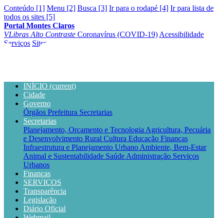
Conteúdo [1]
Menu [2]
Busca [3]
Ir para o rodapé [4]
Ir para lista de
todos os sites [5]
Portal Montes Claros
VLibras
Alto Contraste
Coronavírus (COVID-19)
Acessibilidade
Serviços
Sites
INÍCIO
(current)
Cidade
Governo
Órgãos
Prefeitura
Secretarias
Secretarias
Planejamento, Orçamento e Tecnologia
Agricultura, Pecuária
e Desenvolvimento Rural
Cultura
Educação
Finanças
Infraestrutura e Planejamento Urbano
Ambiente, Bem-Estar
Animal e Sustentabilidade
Saúde
Administração
Serviços
Urbanos
Finanças
SERVIÇOS
Transparência
Legislação
Diário Oficial
Webmail