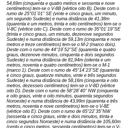
54,69m (cinquenta e quatro metros e sessenta e nove
centímetros) tem-se o V-8B (vértice oito B). Deste com o
rumo de 25°01`01" SE (vinte e cinco graus, um minuto,
um segundo Sudeste) e numa distância de 41,38m
(quarenta e um metros, trinta e oito centímetros) tem-se o
V-8C (vértice oito C). Deste com o rumo de 35°01`19"SE
(trinta e cinco graus, um minuto, dezenove segundos
Sudeste) e numa distância de 59,13m (cinquenta e nove
metros e treze centímetros) tem-se o M-2 (marco dois).
Deste com o rumo de 44°19`52"SE (quarenta e quatro
graus, dezenove minutos, cinquenta e dois segundos
Sudeste) e numa distância de 81,94m (oitenta e um
metros, noventa e quatro centímetros) tem-se o M-1
(marco 1). Deste com o rumo de 45°14`23"SE (quarenta
e cinco graus, quatorze minutos, vinte e três segundos
Sudeste) e numa distância de 58,16m (cinquenta e oito
metros, dezesseis centímetros) tem-se o V-8D (vértice
oito D). Deste com o rumo de 58°28`40" NW (cinquenta
e oito graus, vinte e oito minutos, quarenta segundos
Noroeste) e numa distância de 43,99m (quarenta e três
metros, noventa e nove centímetros) tem-se o V-8E
(vértice oito E). Deste com o rumo de 65°22`35"NW
(sessenta e cinco graus, vinte e dois minutos, trinta e
cinco segundos Noroeste) e numa distância de 105,60m
(cento e cinco metros, sessenta centímetros) tem-se o V-