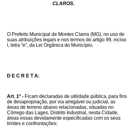
CLAROS.
O Prefeito Municipal de Montes Claros (MG), no uso de
suas atribuições legais e nos termos do artigo 99, inciso
I, letra “e”, da Lei Orgânica do Município,
D E C R E T A:
Art. 1º -
Ficam declaradas de utilidade pública, para fins
de desapropriação, por via amigável ou judicial, as
áreas de terreno abaixo relacionadas, situadas no
Córrego das Lages, Distrito Industrial, nesta Cidade,
áreas essas devidamente especificadas com os seus
limites e confrontações: