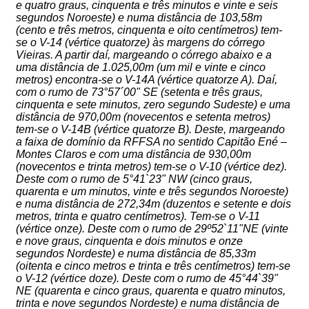
e quatro graus, cinquenta e três minutos e vinte e seis
segundos Noroeste) e numa distância de 103,58m
(cento e três metros, cinquenta e oito centímetros) tem-
se o V-14 (vértice quatorze) às margens do córrego
Vieiras. A partir daí, margeando o córrego abaixo e a
uma distância de 1.025,00m (um mil e vinte e cinco
metros) encontra-se o V-14A (vértice quatorze A). Daí,
com o rumo de 73°57´00" SE (setenta e três graus,
cinquenta e sete minutos, zero segundo Sudeste) e uma
distância de 970,00m (novecentos e setenta metros)
tem-se o V-14B (vértice quatorze B). Deste, margeando
a faixa de domínio da RFFSA no sentido Capitão Ené –
Montes Claros e com uma distância de 930,00m
(novecentos e trinta metros) tem-se o V-10 (vértice dez).
Deste com o rumo de 5°41`23" NW (cinco graus,
quarenta e um minutos, vinte e três segundos Noroeste)
e numa distância de 272,34m (duzentos e setente e dois
metros, trinta e quatro centímetros). Tem-se o V-11
(vértice onze). Deste com o rumo de 29º52`11"NE (vinte
e nove graus, cinquenta e dois minutos e onze
segundos Nordeste) e numa distância de 85,33m
(oitenta e cinco metros e trinta e três centímetros) tem-se
o V-12 (vértice doze). Deste com o rumo de 45°44`39"
NE (quarenta e cinco graus, quarenta e quatro minutos,
trinta e nove segundos Nordeste) e numa distância de