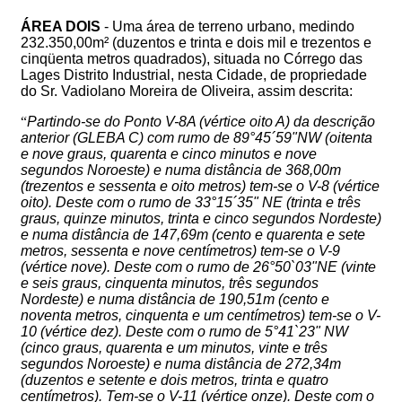
ÁREA DOIS
- Uma área de terreno urbano, medindo
232.350,00m² (duzentos e trinta e dois mil e trezentos e
cinqüenta metros quadrados), situada no Córrego das
Lages Distrito Industrial, nesta Cidade, de propriedade
do Sr. Vadiolano Moreira de Oliveira, assim descrita:
“
Partindo-se do Ponto V-8A (vértice oito A) da descrição
anterior (GLEBA C) com rumo de 89°45´59"NW (oitenta
e nove graus, quarenta e cinco minutos e nove
segundos Noroeste) e numa distância de 368,00m
(trezentos e sessenta e oito metros) tem-se o V-8 (vértice
oito). Deste com o rumo de 33°15´35" NE (trinta e três
graus, quinze minutos, trinta e cinco segundos Nordeste)
e numa distância de 147,69m (cento e quarenta e sete
metros, sessenta e nove centímetros) tem-se o V-9
(vértice nove). Deste com o rumo de 26°50`03"NE (vinte
e seis graus, cinquenta minutos, três segundos
Nordeste) e numa distância de 190,51m (cento e
noventa metros, cinquenta e um centímetros) tem-se o V-
10 (vértice dez). Deste com o rumo de 5°41`23" NW
(cinco graus, quarenta e um minutos, vinte e três
segundos Noroeste) e numa distância de 272,34m
(duzentos e setente e dois metros, trinta e quatro
centímetros). Tem-se o V-11 (vértice onze). Deste com o