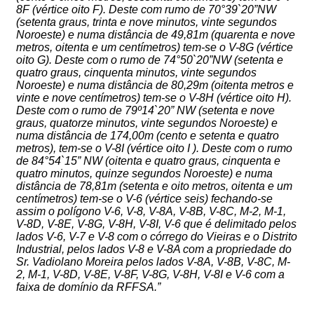
8F (vértice oito F). Deste com rumo de 70°39`20”NW
(setenta graus, trinta e nove minutos, vinte segundos
Noroeste) e numa distância de 49,81m (quarenta e nove
metros, oitenta e um centímetros) tem-se o V-8G (vértice
oito G). Deste com o rumo de 74°50`20”NW (setenta e
quatro graus, cinquenta minutos, vinte segundos
Noroeste) e numa distância de 80,29m (oitenta metros e
vinte e nove centímetros) tem-se o V-8H (vértice oito H).
Deste com o rumo de 79º14`20” NW (setenta e nove
graus, quatorze minutos, vinte segundos Noroeste) e
numa distância de 174,00m (cento e setenta e quatro
metros), tem-se o V-8I (vértice oito I ). Deste com o rumo
de 84°54`15” NW (oitenta e quatro graus, cinquenta e
quatro minutos, quinze segundos Noroeste) e numa
distância de 78,81m (setenta e oito metros, oitenta e um
centímetros) tem-se o V-6 (vértice seis) fechando-se
assim o polígono V-6, V-8, V-8A, V-8B, V-8C, M-2, M-1,
V-8D, V-8E, V-8G, V-8H, V-8I, V-6 que é delimitado pelos
lados V-6, V-7 e V-8 com o córrego do Vieiras e o Distrito
Industrial, pelos lados V-8 e V-8A com a propriedade do
Sr. Vadiolano Moreira pelos lados V-8A, V-8B, V-8C, M-
2, M-1, V-8D, V-8E, V-8F, V-8G, V-8H, V-8I e V-6 com a
faixa de domínio da RFFSA.”