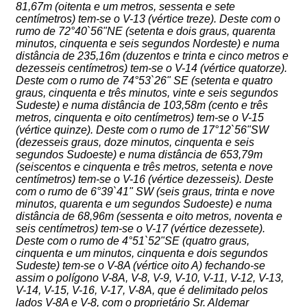
81,67m (oitenta e um metros, sessenta e sete
centímetros) tem-se o V-13 (vértice treze). Deste com o
rumo de 72°40`56"NE (setenta e dois graus, quarenta
minutos, cinquenta e seis segundos Nordeste) e numa
distância de 235,16m (duzentos e trinta e cinco metros e
dezesseis centímetros) tem-se o V-14 (vértice quatorze).
Deste com o rumo de 74°53`26" SE (setenta e quatro
graus, cinquenta e três minutos, vinte e seis segundos
Sudeste) e numa distância de 103,58m (cento e três
metros, cinquenta e oito centímetros) tem-se o V-15
(vértice quinze). Deste com o rumo de 17°12`56"SW
(dezesseis graus, doze minutos, cinquenta e seis
segundos Sudoeste) e numa distância de 653,79m
(seiscentos e cinquenta e três metros, setenta e nove
centímetros) tem-se o V-16 (vértice dezesseis). Deste
com o rumo de 6°39`41" SW (seis graus, trinta e nove
minutos, quarenta e um segundos Sudoeste) e numa
distância de 68,96m (sessenta e oito metros, noventa e
seis centímetros) tem-se o V-17 (vértice dezessete).
Deste com o rumo de 4°51`52"SE (quatro graus,
cinquenta e um minutos, cinquenta e dois segundos
Sudeste) tem-se o V-8A (vértice oito A) fechando-se
assim o polígono V-8A, V-8, V-9, V-10, V-11, V-12, V-13,
V-14, V-15, V-16, V-17, V-8A, que é delimitado pelos
lados V-8A e V-8, com o proprietário Sr. Aldemar