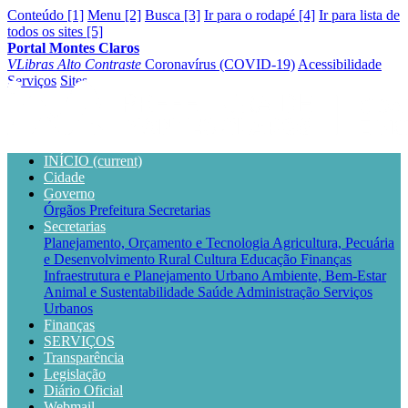
Conteúdo [1]
Menu [2]
Busca [3]
Ir para o rodapé [4]
Ir para lista de
todos os sites [5]
Portal Montes Claros
VLibras
Alto Contraste
Coronavírus (COVID-19)
Acessibilidade
Serviços
Sites
INÍCIO
(current)
Cidade
Governo
Órgãos
Prefeitura
Secretarias
Secretarias
Planejamento, Orçamento e Tecnologia
Agricultura, Pecuária
e Desenvolvimento Rural
Cultura
Educação
Finanças
Infraestrutura e Planejamento Urbano
Ambiente, Bem-Estar
Animal e Sustentabilidade
Saúde
Administração
Serviços
Urbanos
Finanças
SERVIÇOS
Transparência
Legislação
Diário Oficial
Webmail