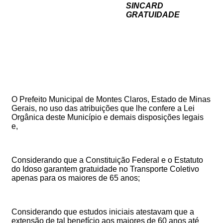
SINCARD
GRATUIDADE
O
Prefeito
Municipal
de
Montes
Claros,
Estado
de
Minas
Gerais,
no
uso
das
atribuições
que
lhe
confere
a
Lei
Orgânica
deste
Município
e
demais
disposições
legais
e,
Considerando que a Constituição Federal e o Estatuto
do Idoso garantem gratuidade no Transporte Coletivo
apenas para os maiores de 65 anos;
Considerando que estudos iniciais atestavam que a
extensão de tal benefício aos maiores de 60 anos até