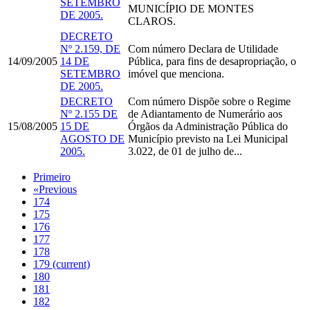
SETEMBRO
MUNICÍPIO DE MONTES
DE 2005.
CLAROS.
DECRETO
Nº 2.159, DE
Com número
Declara de Utilidade
14/09/2005
14 DE
Pública, para fins de desapropriação, o
SETEMBRO
imóvel que menciona.
DE 2005.
DECRETO
Com número
Dispõe sobre o Regime
Nº 2.155 DE
de Adiantamento de Numerário aos
15/08/2005
15 DE
Órgãos da Administração Pública do
AGOSTO DE
Município previsto na Lei Municipal
2005.
3.022, de 01 de julho de...
Primeiro
«
Previous
174
175
176
177
178
179
(current)
180
181
182