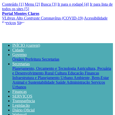
Conteúdo [1]
Menu [2]
Busca [3]
Ir para o rodapé [4]
Ir para lista de
todos os sites [5]
Portal Montes Claros
VLibras
Alto Contraste
Coronavírus (COVID-19)
Acessibilidade
Serviços
Sites
INÍCIO
(current)
Cidade
Governo
Órgãos
Prefeitura
Secretarias
Secretarias
Planejamento, Orçamento e Tecnologia
Agricultura, Pecuária
e Desenvolvimento Rural
Cultura
Educação
Finanças
Infraestrutura e Planejamento Urbano
Ambiente, Bem-Estar
Animal e Sustentabilidade
Saúde
Administração
Serviços
Urbanos
Finanças
SERVIÇOS
Transparência
Legislação
Diário Oficial
Webmail