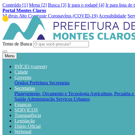
Conteúdo [1]
Menu [2]
Busca [3]
Ir para o rodapé [4]
Ir para lista de 
Portal Montes Claros
VLibras
Alto Contraste
Coronavírus (COVID-19)
Acessibilidade
Ser
Temo de Busca
Menu
INÍCIO
(current)
Cidade
Governo
Órgãos
Prefeitura
Secretarias
Secretarias
Planejamento, Orçamento e Tecnologia
Agricultura, Pecuária 
Saúde
Administração
Serviços Urbanos
Finanças
SERVIÇOS
Transparência
Legislação
Diário Oficial
Webmail