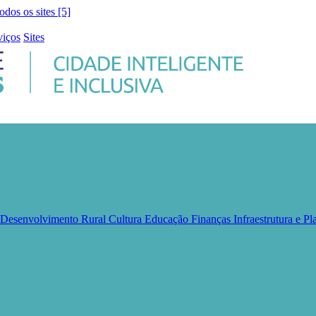
todos os sites [5]
viços
Sites
e Desenvolvimento Rural
Cultura
Educação
Finanças
Infraestrutura e 