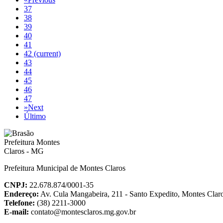
37
38
39
40
41
42
(current)
43
44
45
46
47
»
Next
Último
Prefeitura Municipal de Montes Claros
CNPJ:
22.678.874/0001-35
Endereço:
Av. Cula Mangabeira, 211 - Santo Expedito, Montes Cla
Telefone:
(38) 2211-3000
E-mail:
contato@montesclaros.mg.gov.br